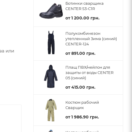
Ботинки сварщика
CENTER S3-C1R
от
1 200.00 грн.
Полукомбинезон
утепленный Зима (синий)
CENTER-124
ва или
от
891.00 грн.
Плащ ПВХ/нейлон для
защиты от воды CENTER
05 (синий)
от
415.00 грн.
Костюм рабочий
Сварщик
от
1 986.90 грн.