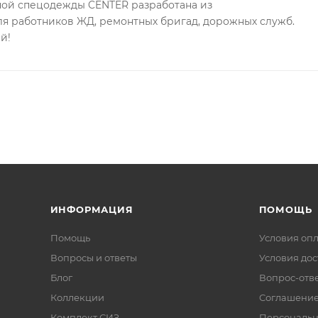
ной спецодежды CENTER разработана из
ля работников ЖД, ремонтных бригад, дорожных служб.
й!
ИНФОРМАЦИЯ
ПОМОЩЬ
Помощь
Условия оп
Вопросы и ответы
Условия дос
Блог
Вопрос-отв
Коллекции
Соглашени
Комплект СИЗ
Персональн