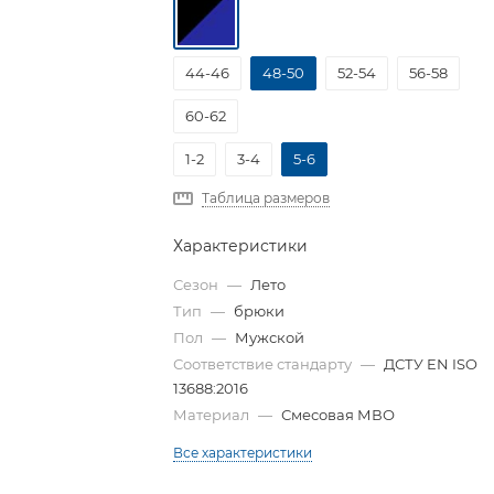
44-46
48-50
52-54
56-58
60-62
1-2
3-4
5-6
Таблица размеров
Характеристики
Сезон
—
Лето
Тип
—
брюки
Пол
—
Мужской
Соответствие стандарту
—
ДСТУ EN ISO
13688:2016
Материал
—
Смесовая МВО
Все характеристики