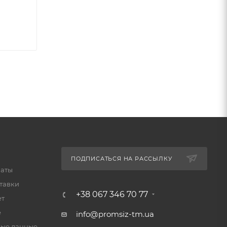
ПОДПИСАТЬСЯ НА РАССЫЛКУ
латы
тавки
+38 067 346 70 77
ет
е
info@promsiz-tm.ua
ые данные