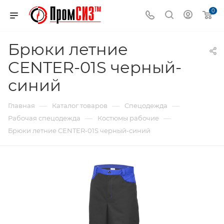
0
Брюки летние
CENTER-01S черный-
синий
—
—
—
Главная
Каталог товаров
Спецодежда
—
—
Рабочая спецодежда
Костюмы рабочие
Брюки летние CENTER-01S черный-синий