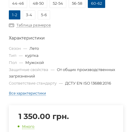
44-46
48-50
52-54
56-58
60-62
1-2
3-4
5-6
Таблица размеров
Характеристики
Сезон
—
Лето
Тип
—
куртка
Пол
—
Мужской
Защитные свойства
—
От общих производственных
загрязнений
Соответствие стандарту
—
ДСТУ EN ISO 13688:2016
Все характеристики
1 350.00
грн.
Много