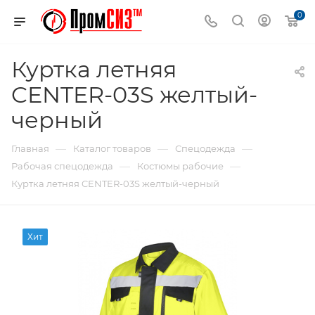
0
Куртка летняя
CENTER-03S желтый-
черный
—
—
—
Главная
Каталог товаров
Спецодежда
—
—
Рабочая спецодежда
Костюмы рабочие
Куртка летняя CENTER-03S желтый-черный
Хит