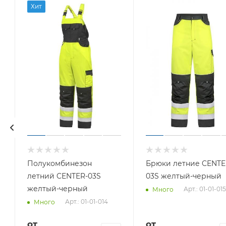
Хит
Полукомбинезон
Брюки летние CENTE
летний CENTER-03S
03S желтый-черный
желтый-черный
Арт.: 01-01-015
Много
Арт.: 01-01-014
Много
от
от