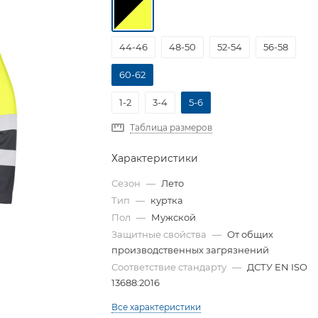
44-46
48-50
52-54
56-58
60-62
1-2
3-4
5-6
Таблица размеров
Характеристики
Сезон
—
Лето
Тип
—
куртка
Пол
—
Мужской
Защитные свойства
—
От общих
производственных загрязнений
Соответствие стандарту
—
ДСТУ EN ISO
13688:2016
Все характеристики