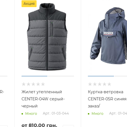
Акция
R-
Жилет утепленный
Куртка-ветровка
CENTER-04W серый-
CENTER-05R синяя
черный
заказ/
Арт.: 01-03-044
Арт.: 01-0
Много
Много
от
810.00 грн.