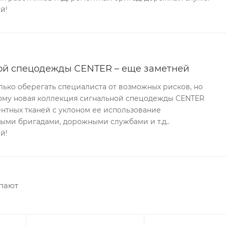
й!
ой спецодежды CENTER – еще заметней
ько оберегать специалиста от возможных рисков, но
тому новая коллекция сигнальной спецодежды CENTER
нтных тканей с уклоном ее использование
ыми бригадами, дорожными службами и т.д..
й!
упают