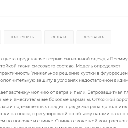
КАК КУПИТЬ
ОПЛАТА
ДОСТАВКА
го цвета представляет серию сигнальной одежды Премиу
тойкой ткани смесового состава. Модель определяет
практичность. Уникальное решение куртки в флуоресце
ополнительную защиту в условиях недостаточной видим
ает застежку-молнию от ветра и пыли. Ветрозащитная п
ные и вместительные боковые карманы. Отложной воро
 области подмышечных впадин предусмотрена дополните
ртки на поясе, с регулировкой по объему патами на кноп
по полочке и спинке. Спинка с кокеткой контрастного
одель выглядит стильно и максимально насыщенно.