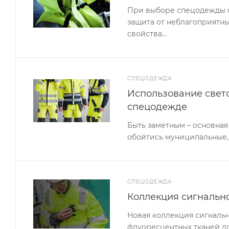
При выборе спецодежды сл
защита от неблагоприятны
свойства…
СПЕЦОДЕЖДА
Использование свет
спецодежде
Быть заметным – основная
обойтись муниципальные,
СПЕЦОДЕЖДА
Коллекция сигналь
Новая коллекция сигналь
флуоресцентных тканей д