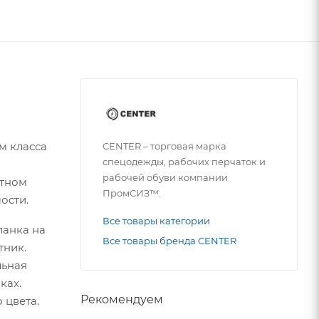
м класса
CENTER – торговая марка
спецодежды, рабочих перчаток и
рабочей обуви компании
нтном
ПромСИЗ™.
ости.
Все товары категории
ланка на
Все товары бренда CENTER
тник.
льная
ках.
Рекомендуем
 цвета.