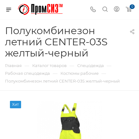
0
Полукомбинезон
летний CENTER-03S
желтый-черный
—
—
—
Главная
Каталог товаров
Спецодежда
—
—
Рабочая спецодежда
Костюмы рабочие
Полукомбинезон летний CENTER-03S желтый-черный
Хит