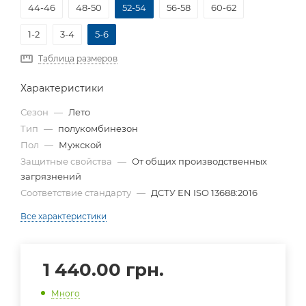
44-46
48-50
52-54
56-58
60-62
1-2
3-4
5-6
Таблица размеров
Характеристики
Сезон
—
Лето
Тип
—
полукомбинезон
Пол
—
Мужской
Защитные свойства
—
От общих производственных
загрязнений
Соответствие стандарту
—
ДСТУ EN ISO 13688:2016
Все характеристики
1 440.00
грн.
Много