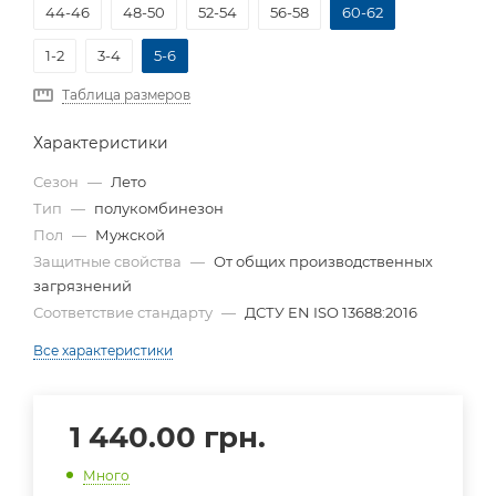
44-46
48-50
52-54
56-58
60-62
1-2
3-4
5-6
Таблица размеров
Характеристики
Сезон
—
Лето
Тип
—
полукомбинезон
Пол
—
Мужской
Защитные свойства
—
От общих производственных
загрязнений
Соответствие стандарту
—
ДСТУ EN ISO 13688:2016
Все характеристики
1 440.00
грн.
Много