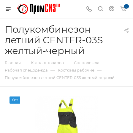
0
Полукомбинезон
летний CENTER-03S
желтый-черный
—
—
—
Главная
Каталог товаров
Спецодежда
—
—
Рабочая спецодежда
Костюмы рабочие
Полукомбинезон летний CENTER-03S желтый-черный
Хит