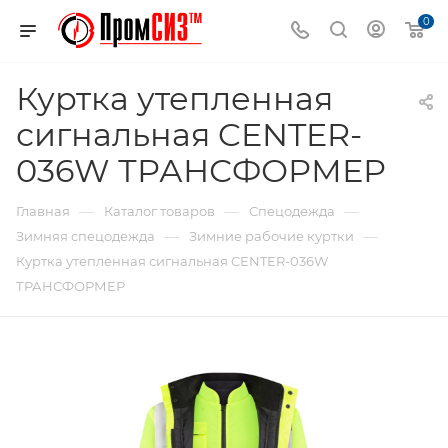
0
Куртка утепленная
сигнальная CENTER-
036W ТРАНСФОРМЕР
—
—
—
Главная
Каталог товаров
Спецодежда
—
—
Зимняя спецодежда
Зимние рабочие куртки
Куртка утепленная сигнальная CENTER-036W
ТРАНСФОРМЕР