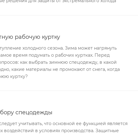
ые решения для защиты от экстремального холода
тную рабочую куртку
упление холодного сезона. Зима может нагрянуть
самое время подумать о рабочих куртках. Перед
опросов: как выбрать зимнюю спецодежду, в какой
дно, какие материалы не промокают от снега, когда
нюю куртку?
ыбору спецодежды
едует учитывать, что основной ее функцией является
х воздействий в условиях производства. Защитные