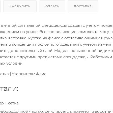
КАК КУПИТЬ
ОПЛАТА
ДОСТАВКА
пленной сигнальной спецодежды создан с учетом поже
хождением на улице. Все составляющие комплекта могут 
тка-ветровка, куртка на флисе с отстегивающимися рука
нена в концепции послойного одевания с учётом измен
вить дополнительный слой. Модель повышенной видимо
етается с другими предметами спецодежды. Работники 
ых условий.
етка | Утеплитель: Флис
тали:
р + сетка.
бородочной частью, регулируется, прячется в воротник