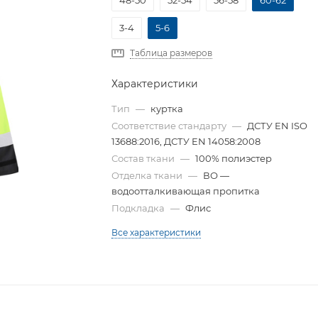
48-50
52-54
56-58
60-62
3-4
5-6
Таблица размеров
Характеристики
Тип
—
куртка
Соответствие стандарту
—
ДСТУ EN ISO
13688:2016, ДСТУ EN 14058:2008
Состав ткани
—
100% полиэстер
Отделка ткани
—
ВО —
водоотталкивающая пропитка
Подкладка
—
Флис
Все характеристики