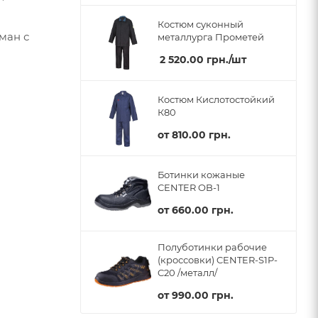
Костюм суконный
ман с
металлурга Прометей
2 520.00
грн.
/шт
Костюм Кислотостойкий
К80
от
810.00 грн.
Ботинки кожаные
CENTER OB-1
от
660.00 грн.
Полуботинки рабочие
(кроссовки) CENTER-S1P-
C20 /металл/
от
990.00 грн.