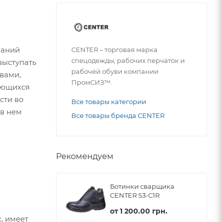
ланий
CENTER – торговая марка
спецодежды, рабочих перчаток и
выступать
рабочей обуви компании
вами,
ПромСИЗ™.
яющихся
сти во
Все товары категории
в нем
Все товары бренда CENTER
Рекомендуем
Ботинки сварщика
CENTER S3-C1R
от
1 200.00 грн.
, имеет