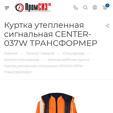
0
Куртка утепленная
сигнальная CENTER-
037W ТРАНСФОРМЕР
—
—
—
Главная
Каталог товаров
Спецодежда
—
—
Зимняя спецодежда
Зимние рабочие куртки
Куртка утепленная сигнальная CENTER-037W
ТРАНСФОРМЕР