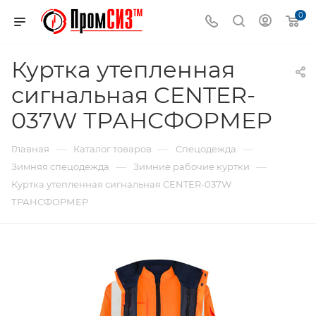
0
Куртка утепленная
сигнальная CENTER-
037W ТРАНСФОРМЕР
—
—
—
Главная
Каталог товаров
Спецодежда
—
—
Зимняя спецодежда
Зимние рабочие куртки
Куртка утепленная сигнальная CENTER-037W
ТРАНСФОРМЕР