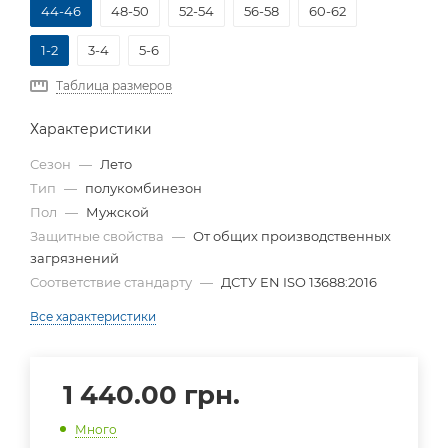
44-46
48-50
52-54
56-58
60-62
1-2
3-4
5-6
Таблица размеров
Характеристики
Сезон
—
Лето
Тип
—
полукомбинезон
Пол
—
Мужской
Защитные свойства
—
От общих производственных
загрязнений
Соответствие стандарту
—
ДСТУ EN ISO 13688:2016
Все характеристики
1 440.00
грн.
Много