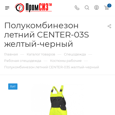
0
Полукомбинезон
летний CENTER-03S
желтый-черный
—
—
—
Главная
Каталог товаров
Спецодежда
—
—
Рабочая спецодежда
Костюмы рабочие
Полукомбинезон летний CENTER-03S желтый-черный
Хит