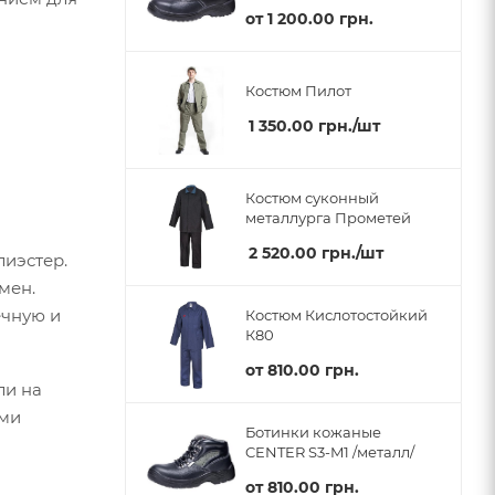
от
1 200.00 грн.
Костюм Пилот
1 350.00
грн.
/шт
Костюм суконный
металлурга Прометей
2 520.00
грн.
/шт
лиэстер.
мен.
ечную и
Костюм Кислотостойкий
К80
от
810.00 грн.
ли на
ами
Ботинки кожаные
CENTER S3-M1 /металл/
от
810.00 грн.