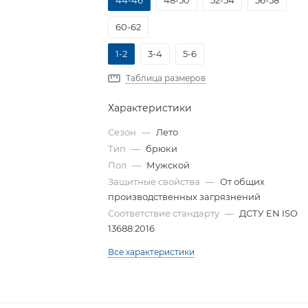
44-46
48-50
52-54
56-58
60-62
1-2
3-4
5-6
Таблица размеров
Характеристики
Сезон
—
Лето
Тип
—
брюки
Пол
—
Мужской
Защитные свойства
—
От общих
производственных загрязнений
Соответствие стандарту
—
ДСТУ EN ISO
13688:2016
Все характеристики