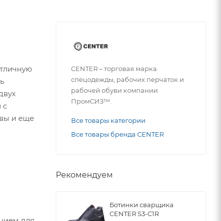
отличную
CENTER – торговая марка
спецодежды, рабочих перчаток и
ь
рабочей обуви компании
двух
ПромСИЗ™.
 с
вы и еще
Все товары категории
Все товары бренда CENTER
Рекомендуем
Ботинки сварщика
CENTER S3-C1R
ением для