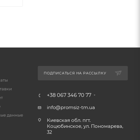
ПОДПИСАТЬСЯ НА РАССЫЛКУ
латы
тавки
+38 067 346 70 77
ет
е
info@promsiz-tm.ua
ые данные
Киевская обл. пгт.
Коцюбинское, ул. Пономарева,
32