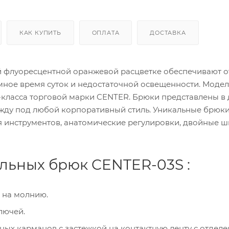
КАК КУПИТЬ
ОПЛАТА
ДОСТАВКА
й флуоресцентной оранжевой расцветке обеспечивают 
мное время суток и недостаточной освещенности. Модел
класса торговой марки CENTER. Брюки представлены в 
ежду под любой корпоративный стиль. Уникальные брюки
я инструментов, анатомические регулировки, двойные ш
льных брюк CENTER-03S :
 на молнию.
лючей.
ных карманов с застежкой на контактную ленту с отдел