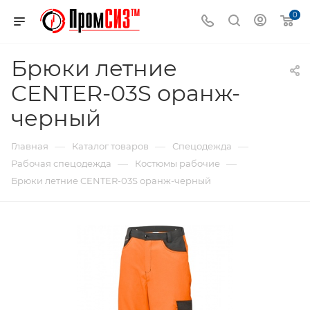
0
Брюки летние
CENTER-03S оранж-
черный
—
—
—
Главная
Каталог товаров
Спецодежда
—
—
Рабочая спецодежда
Костюмы рабочие
Брюки летние CENTER-03S оранж-черный