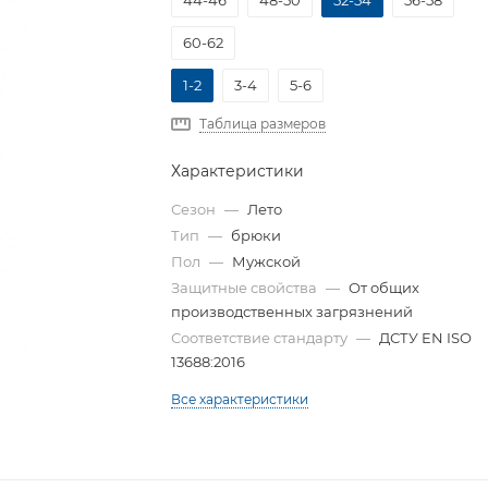
44-46
48-50
52-54
56-58
60-62
1-2
3-4
5-6
Таблица размеров
Характеристики
Сезон
—
Лето
Тип
—
брюки
Пол
—
Мужской
Защитные свойства
—
От общих
производственных загрязнений
Соответствие стандарту
—
ДСТУ EN ISO
13688:2016
Все характеристики