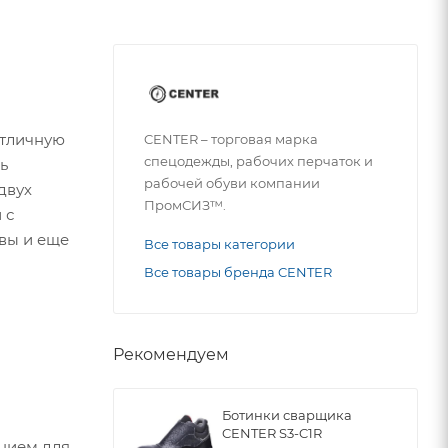
отличную
CENTER – торговая марка
спецодежды, рабочих перчаток и
ь
рабочей обуви компании
двух
ПромСИЗ™.
 с
вы и еще
Все товары категории
Все товары бренда CENTER
Рекомендуем
Ботинки сварщика
CENTER S3-C1R
ением для