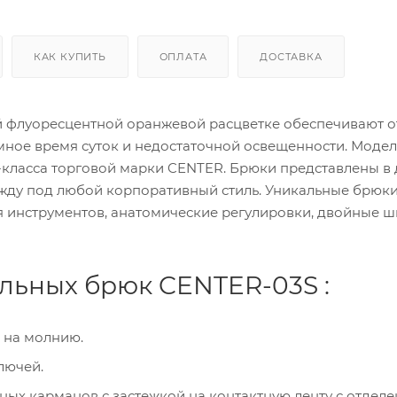
КАК КУПИТЬ
ОПЛАТА
ДОСТАВКА
й флуоресцентной оранжевой расцветке обеспечивают 
мное время суток и недостаточной освещенности. Модел
класса торговой марки CENTER. Брюки представлены в 
ежду под любой корпоративный стиль. Уникальные брюки
я инструментов, анатомические регулировки, двойные ш
льных брюк CENTER-03S :
 на молнию.
лючей.
ных карманов с застежкой на контактную ленту с отдел