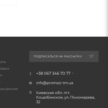
ПОДПИСАТЬСЯ НА РАССЫЛКУ
латы
тавки
+38 067 346 70 77
ет
е
info@promsiz-tm.ua
ые данные
Киевская обл. пгт.
Коцюбинское, ул. Пономарева,
32