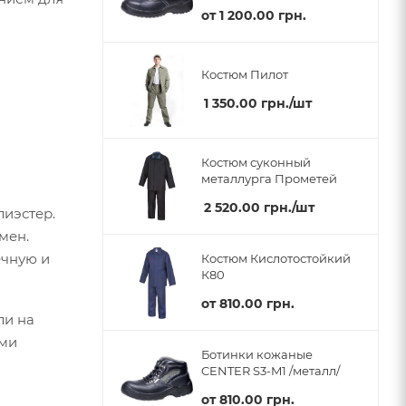
от
1 200.00 грн.
Костюм Пилот
1 350.00
грн.
/шт
Костюм суконный
металлурга Прометей
2 520.00
грн.
/шт
лиэстер.
мен.
ечную и
Костюм Кислотостойкий
К80
от
810.00 грн.
ли на
ами
Ботинки кожаные
CENTER S3-M1 /металл/
от
810.00 грн.