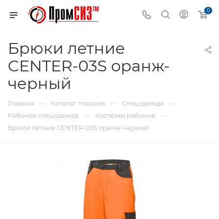
0
Брюки летние
CENTER-03S оранж-
черный
—
—
—
Главная
Каталог товаров
Спецодежда
—
—
Рабочая спецодежда
Костюмы рабочие
Брюки летние CENTER-03S оранж-черный