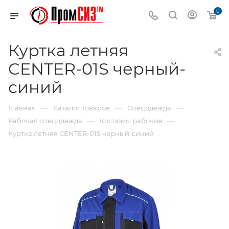
0
Куртка летняя
CENTER-01S черный-
синий
—
—
—
Главная
Каталог товаров
Спецодежда
—
—
Рабочая спецодежда
Костюмы рабочие
Куртка летняя CENTER-01S черный-синий