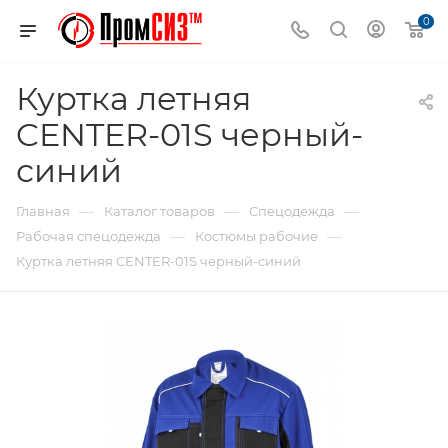
0
Куртка летняя
CENTER-01S черный-
синий
—
—
—
Главная
Каталог товаров
Спецодежда
—
—
Рабочая спецодежда
Костюмы рабочие
Куртка летняя CENTER-01S черный-синий