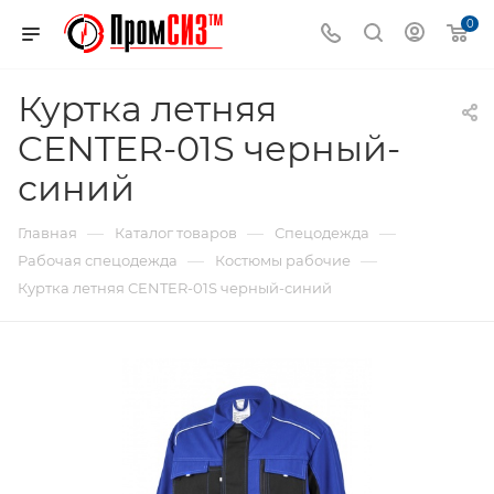
0
Куртка летняя
CENTER-01S черный-
синий
—
—
—
Главная
Каталог товаров
Спецодежда
—
—
Рабочая спецодежда
Костюмы рабочие
Куртка летняя CENTER-01S черный-синий