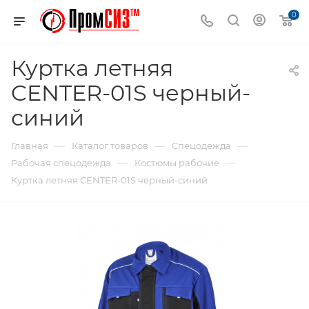
0
Куртка летняя
CENTER-01S черный-
синий
—
—
—
Главная
Каталог товаров
Спецодежда
—
—
Рабочая спецодежда
Костюмы рабочие
Куртка летняя CENTER-01S черный-синий