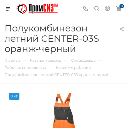
0
Полукомбинезон
летний CENTER-03S
оранж-черный
—
—
—
Главная
Каталог товаров
Спецодежда
—
—
Рабочая спецодежда
Костюмы рабочие
Полукомбинезон летний CENTER-03S оранж-черный
Хит