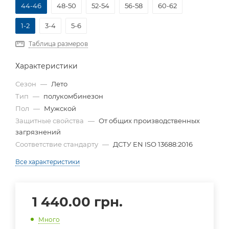
44-46
48-50
52-54
56-58
60-62
1-2
3-4
5-6
Таблица размеров
Характеристики
Сезон
—
Лето
Тип
—
полукомбинезон
Пол
—
Мужской
Защитные свойства
—
От общих производственных
загрязнений
Соответствие стандарту
—
ДСТУ EN ISO 13688:2016
Все характеристики
1 440.00
грн.
Много