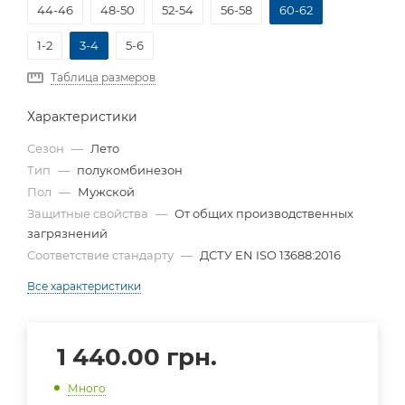
44-46
48-50
52-54
56-58
60-62
1-2
3-4
5-6
Таблица размеров
Характеристики
Сезон
—
Лето
Тип
—
полукомбинезон
Пол
—
Мужской
Защитные свойства
—
От общих производственных
загрязнений
Соответствие стандарту
—
ДСТУ EN ISO 13688:2016
Все характеристики
1 440.00
грн.
Много