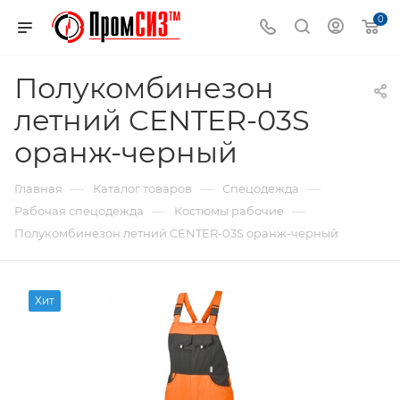
0
Полукомбинезон
летний CENTER-03S
оранж-черный
—
—
—
Главная
Каталог товаров
Спецодежда
—
—
Рабочая спецодежда
Костюмы рабочие
Полукомбинезон летний CENTER-03S оранж-черный
Хит