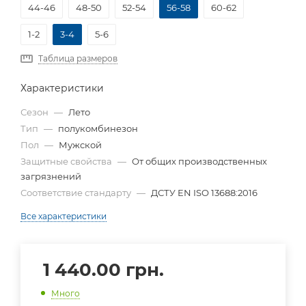
44-46
48-50
52-54
56-58
60-62
1-2
3-4
5-6
Таблица размеров
Характеристики
Сезон
—
Лето
Тип
—
полукомбинезон
Пол
—
Мужской
Защитные свойства
—
От общих производственных
загрязнений
Соответствие стандарту
—
ДСТУ EN ISO 13688:2016
Все характеристики
1 440.00
грн.
Много