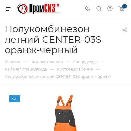
0
Полукомбинезон
летний CENTER-03S
оранж-черный
—
—
—
Главная
Каталог товаров
Спецодежда
—
—
Рабочая спецодежда
Костюмы рабочие
Полукомбинезон летний CENTER-03S оранж-черный
Хит