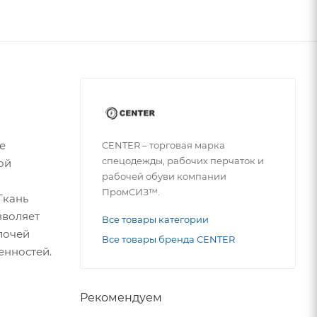
е
CENTER – торговая марка
спецодежды, рабочих перчаток и
ой
рабочей обуви компании
ПромСИЗ™.
Ткань
зволяет
Все товары категории
лочей
Все товары бренда CENTER
енностей.
Рекомендуем