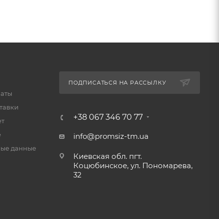
ПОДПИСАТЬСЯ НА РАССЫЛКУ
латы
тавки
+38 067 346 70 77
ет
е
info@promsiz-tm.ua
ые данные
Киевская обл. пгт.
Коцюбинское, ул. Пономарева,
32