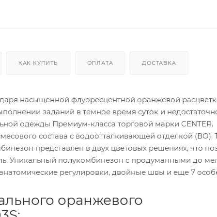
КАК КУПИТЬ
ОПЛАТА
ДОСТАВКА
одаря насыщенной флуоресцентной оранжевой расцветк
ыполнении заданий в темное время суток и недостаточн
льной одежды Премиум-класса торговой марки CENTER.
месового состава с водоотталкивающей отделкой (ВО). 
мбинезон представлен в двух цветовых решениях, что по
ль. Уникальный полукомбинезон с продуманными до ме
, анатомические регулировки, двойные швы и еще 7 особ
ального оранжевого
3S: