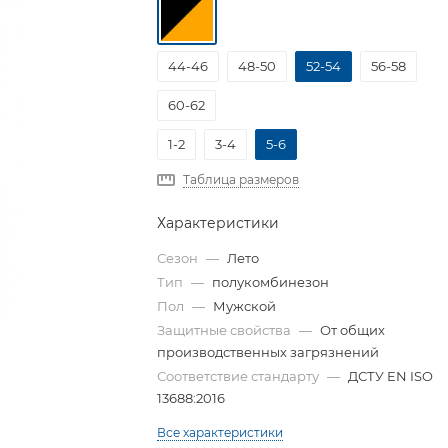
44-46
48-50
52-54
56-58
60-62
1-2
3-4
5-6
Таблица размеров
Характеристики
Сезон
—
Лето
Тип
—
полукомбинезон
Пол
—
Мужской
Защитные свойства
—
От общих
производственных загрязнений
Соответствие стандарту
—
ДСТУ EN ISO
13688:2016
Все характеристики