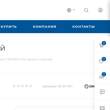
 КУПИТЬ
КОМПАНИЯ
КОНТАКТЫ
0
ый
ний CENTER-03S оранж-черный
0
0
Артикул:
01-01-017