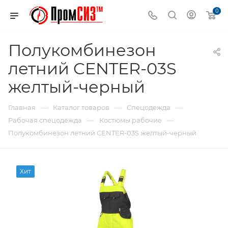
0
Полукомбинезон
летний CENTER-03S
желтый-черный
—
—
—
Главная
Каталог товаров
Спецодежда
—
—
Рабочая спецодежда
Костюмы рабочие
Полукомбинезон летний CENTER-03S желтый-черный
Хит