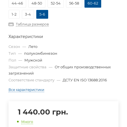
44-46
48-50
52-54
56-58
60-62
1-2
3-4
5-6
Таблица размеров
Характеристики
Сезон
—
Лето
Тип
—
полукомбинезон
Пол
—
Мужской
Защитные свойства
—
От общих производственных
загрязнений
Соответствие стандарту
—
ДСТУ EN ISO 13688:2016
Все характеристики
1 440.00
грн.
Много