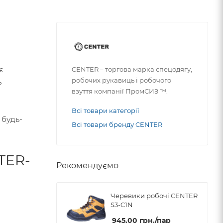
є
CENTER – торгова марка спецодягу,
робочих рукавиць і робочого
ь
взуття компанії ПромСИЗ ™.
Всі товари категорії
 будь-
Всі товари бренду CENTER
TER-
Рекомендуємо
Черевики робочі CENTER
S3-C1N
945.00
грн.
/пар