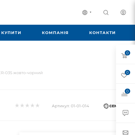
 КУПИТИ
КОМПАНІЯ
КОНТАКТИ
0
ER-03S жовто-чорний
0
0
Артикул:
01-01-014