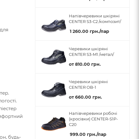
Напівчеревики шкіряні
CENTER S3-С2 /композит/
 для
1 260.00
грн.
/пар
Черевики шкіряні
CENTER S3-M1 /метал/
от
810.00 грн.
Черевики шкіряні
CENTER OB-1
тер.
от
660.00 грн.
огості.
ліестер
Напівчеревики робочі
омфортний
(кросівки) CENTER-S1P-
C20
999.00
грн.
/пар
он, будь-