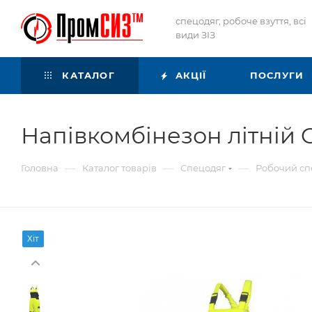
спецодяг, робоче взуття, всі
види ЗІЗ
КАТАЛОГ
АКЦІЇ
ПОСЛУГИ
Напівкомбінезон літній
—
—
—
Головна
Каталог товарів
Спецодяг
Робочий сп
Хіт