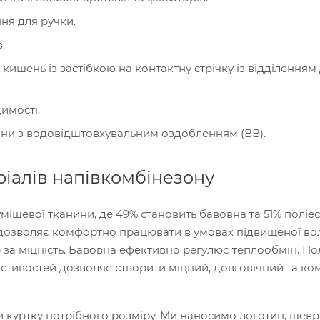
ня для ручки.
.
 кишень із застібкою на контактну стрічку із відділенням
имості.
ини з водовідштовхувальним оздобленням (ВВ).
ріалів напівкомбінезону
ішевої тканини, де 49% становить бавовна та 51% поліес
озволяє комфортно працювати в умовах підвищеної вол
р за міцність. Бавовна ефективно регулює теплообмін. По
астивостей дозволяє створити міцний, довговічний та к
и куртку потрібного розміру. Ми наносимо логотип, шевр