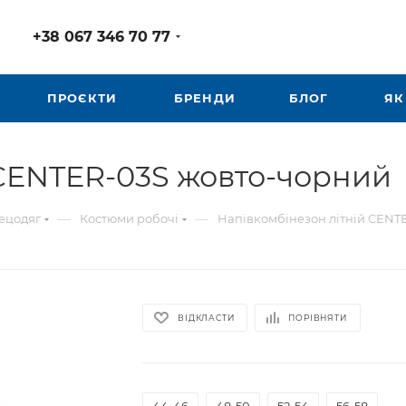
+38 067 346 70 77
ПРОЄКТИ
БРЕНДИ
БЛОГ
ЯК
 CENTER-03S жовто-чорний
—
—
ецодяг
Костюми робочі
Напівкомбінезон літній CENT
ВІДКЛАСТИ
ПОРІВНЯТИ