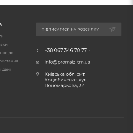
А
ПІДПИСАТИСЯ НА РОЗСИЛКУ
ти
авки
+38 067 346 70 77
повідь
ристання
info@promsiz-tm.ua
 дані
Київська обл. смт.
Коцюбинське, вул.
Пономарьова, 32