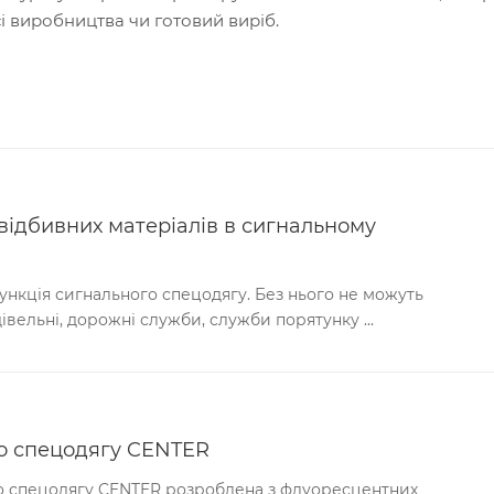
і виробництва чи готовий виріб.
відбивних матеріалів в сигнальному
ункція сигнального спецодягу. Без нього не можуть
івельні, дорожні служби, служби порятунку ...
го спецодягу CENTER
о спецодягу CENTER розроблена з флуоресцентних