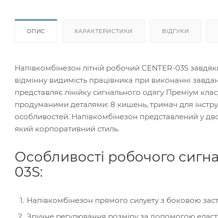
ОПИС
ХАРАКТЕРИСТИКИ
ВІДГУКИ
Напівкомбінезон літній робочий CENTER-03S завдя
відмінну видимість працівника при виконанні завдан
представляє лінійку сигнального одягу Преміум клас
продуманими деталями: 8 кишень, тримач для інструм
особливостей. Напівкомбінезон представлений у дво
який корпоративний стиль.
Особливості робочого сигн
03S:
Напівкомбінезон прямого силуету з боковою заст
Зручне регулювання розміру за допомогою еластич