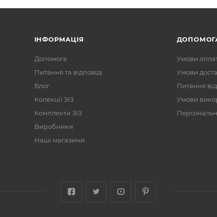
ІНФОРМАЦІЯ
ДОПОМОГ
Допомога
Умови опла
Питання та відповіді
Умови дост
Блог
Питання від
Колекції ЗІЗ
Умови вико
Комплекти ЗІЗ
Персональні
Виробники
Наші магазини