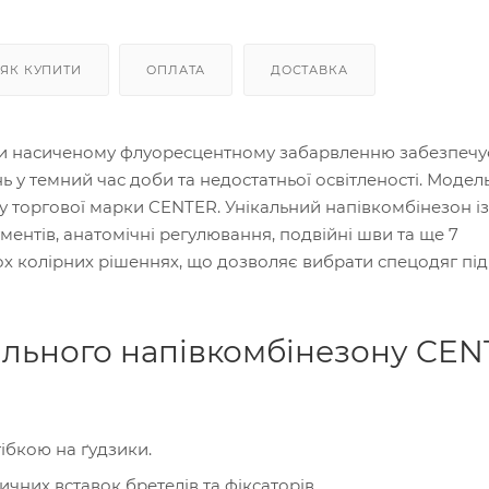
ЯК КУПИТИ
ОПЛАТА
ДОСТАВКА
ки насиченому флуоресцентному забарвленню забезпечу
ь у темний час доби та недостатньої освітленості. Модел
у торгової марки CENTER. Унікальний напівкомбінезон із
ентів, анатомічні регулювання, подвійні шви та ще 7
х колірних рішеннях, що дозволяє вибрати спецодяг під
ального напівкомбінезону CEN
ібкою на ґудзики.
них вставок бретелів та фіксаторів.