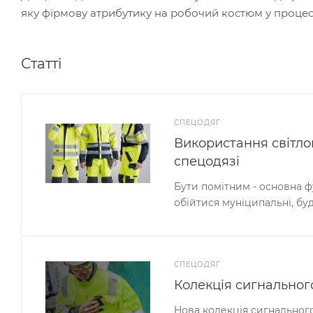
яку фірмову атрибутику на робочий костюм у процес
Статті
СПЕЦОДЯГ
Використання світло
спецодязі
Бути помітним - основна ф
обійтися муніципальні, буд
СПЕЦОДЯГ
Колекція сигнально
Нова колекція сигнальног