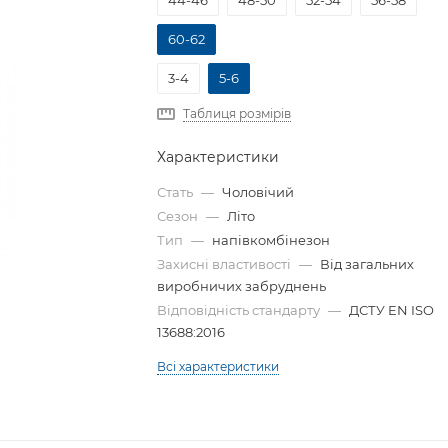
44-46
48-50
52-54
56-58
60-62
3-4
5-6
Таблиця розмірів
Характеристики
Стать
—
Чоловічий
Сезон
—
Літо
Тип
—
напівкомбінезон
Захисні властивості
—
Від загальних
виробничих забруднень
Відповідність стандарту
—
ДСТУ EN ISO
13688:2016
Всі характеристики