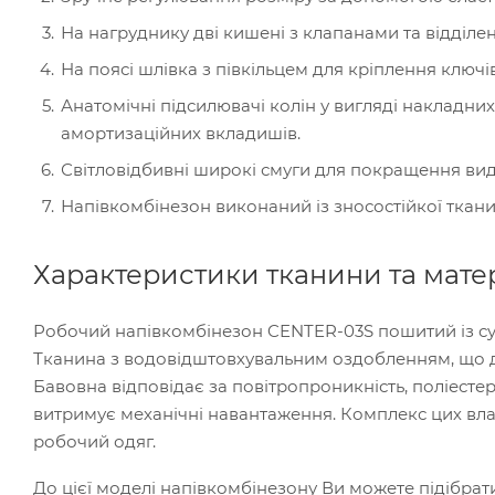
На нагруднику дві кишені з клапанами та відділен
На поясі шлівка з півкільцем для кріплення ключів
Анатомічні підсилювачі колін у вигляді накладних
амортизаційних вкладишів.
Світловідбивні широкі смуги для покращення вид
Напівкомбінезон виконаний із зносостійкої ткан
Характеристики тканини та мате
Робочий напівкомбінезон CENTER-03S пошитий із сум
Тканина з водовідштовхувальним оздобленням, що д
Бавовна відповідає за повітропроникність, поліесте
витримує механічні навантаження. Комплекс цих вл
робочий одяг.
До цієї моделі напівкомбінезону Ви можете підібрат