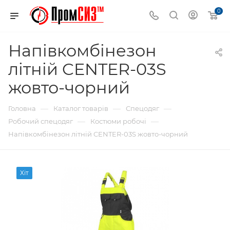
0
Напівкомбінезон
літній CENTER-03S
жовто-чорний
—
—
—
Головна
Каталог товарів
Спецодяг
—
—
Робочий спецодяг
Костюми робочі
Напівкомбінезон літній CENTER-03S жовто-чорний
Хіт