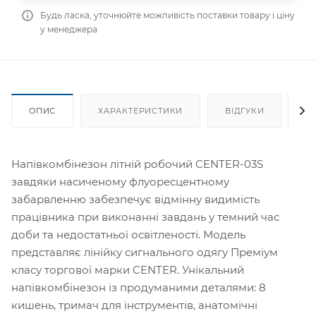
Будь ласка, уточнюйте можливість поставки товару і ціну
у менеджера
ОПИС
ХАРАКТЕРИСТИКИ
ВІДГУКИ
Я
Напівкомбінезон літній робочий CENTER-03S
завдяки насиченому флуоресцентному
забарвленню забезпечує відмінну видимість
працівника при виконанні завдань у темний час
доби та недостатньої освітленості. Модель
представляє лінійку сигнального одягу Преміум
класу торгової марки CENTER. Унікальний
напівкомбінезон із продуманими деталями: 8
кишень, тримач для інструментів, анатомічні