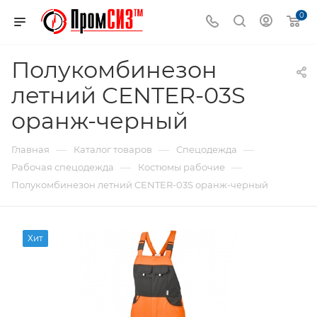
0
Полукомбинезон
летний CENTER-03S
оранж-черный
—
—
—
Главная
Каталог товаров
Спецодежда
—
—
Рабочая спецодежда
Костюмы рабочие
Полукомбинезон летний CENTER-03S оранж-черный
Хит