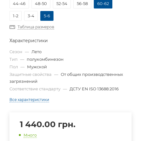
44-46
48-50
52-54
56-58
60-62
1-2
3-4
5-6
Таблица размеров
Характеристики
Сезон
—
Лето
Тип
—
полукомбинезон
Пол
—
Мужской
Защитные свойства
—
От общих производственных
загрязнений
Соответствие стандарту
—
ДСТУ EN ISO 13688:2016
Все характеристики
1 440.00
грн.
Много