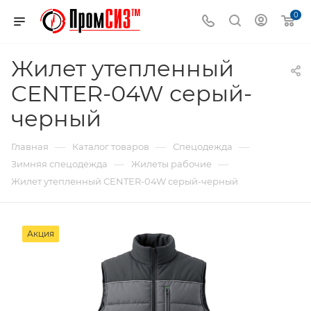
0
Жилет утепленный
CENTER-04W серый-
черный
—
—
—
Главная
Каталог товаров
Спецодежда
—
—
Зимняя спецодежда
Жилеты рабочие
Жилет утепленный CENTER-04W серый-черный
Акция