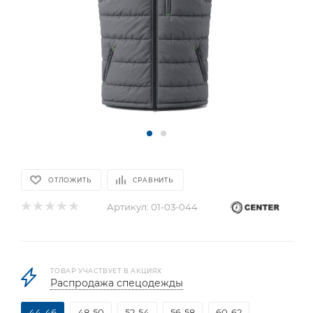
ОТЛОЖИТЬ
СРАВНИТЬ
Артикул:
01-03-044
ТОВАР УЧАСТВУЕТ В АКЦИЯХ
Распродажа спецодежды
44-46
48-50
52-54
56-58
60-62