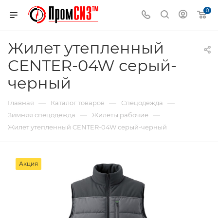
0
Жилет утепленный
CENTER-04W серый-
черный
—
—
—
Главная
Каталог товаров
Спецодежда
—
—
Зимняя спецодежда
Жилеты рабочие
Жилет утепленный CENTER-04W серый-черный
Акция