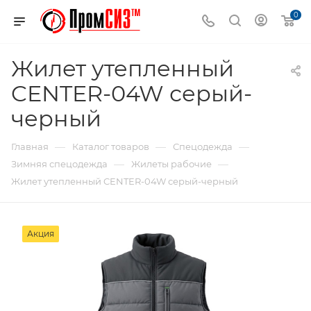
0
Жилет утепленный
CENTER-04W серый-
черный
—
—
—
Главная
Каталог товаров
Спецодежда
—
—
Зимняя спецодежда
Жилеты рабочие
Жилет утепленный CENTER-04W серый-черный
Акция