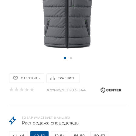
ОТЛОЖИТЬ
СРАВНИТЬ
Артикул:
01-03-044
ТОВАР УЧАСТВУЕТ В АКЦИЯХ
Распродажа спецодежды
44-46
48-50
52-54
56-58
60-62