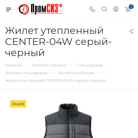
0
Жилет утепленный
CENTER-04W серый-
черный
—
—
—
Главная
Каталог товаров
Спецодежда
—
—
Зимняя спецодежда
Жилеты рабочие
Жилет утепленный CENTER-04W серый-черный
Акция