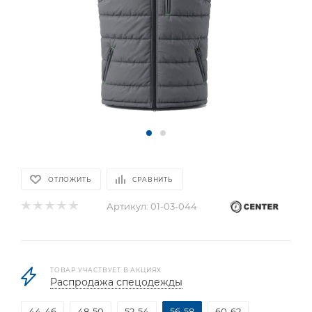
ОТЛОЖИТЬ
СРАВНИТЬ
Артикул:
01-03-044
ТОВАР УЧАСТВУЕТ В АКЦИЯХ
Распродажа спецодежды
44-46
48-50
52-54
56-58
60-62