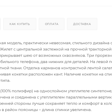
КАК КУПИТЬ
ОПЛАТА
ДОСТАВКА
я модель, практически невесомая, стильного дизайна 
илет с центральной застежкой на прочной тракторной
прикрывает шею от возможных сквозняков. Три прорез
бильного телефона, два нижних для деталей. На левой 
ной ткани. Отделка карманов контрастной лентой сала
ачивая кокетки расположен кант. Наличие кокетки на сп
типа.
(100% полиэфир) на однослойном утеплителе синтепоне,
очена и соединена с утеплителем параллельными верти
тренней стороны лучше сохраняет тепло и комфорт в хо
 в район поясницы – длина спинки увеличена.