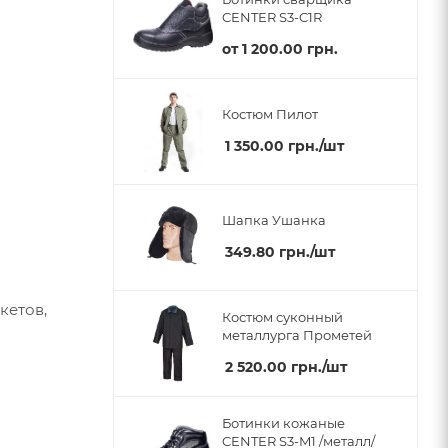
CENTER S3-C1R
от
1 200.00 грн.
Костюм Пилот
1 350.00
грн.
/шт
Шапка Ушанка
349.80
грн.
/шт
кетов,
Костюм суконный
металлурга Прометей
2 520.00
грн.
/шт
Ботинки кожаные
CENTER S3-M1 /металл/