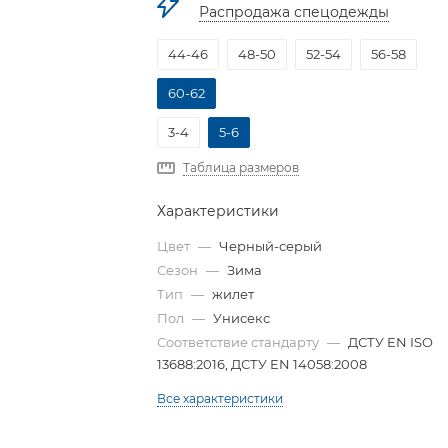
Распродажа спецодежды
44-46
48-50
52-54
56-58
60-62
3-4
5-6
Таблица размеров
Характеристики
Цвет
—
Черный-серый
Сезон
—
Зима
Тип
—
жилет
Пол
—
Унисекс
Соответствие стандарту
—
ДСТУ EN ISO
13688:2016, ДСТУ EN 14058:2008
Все характеристики