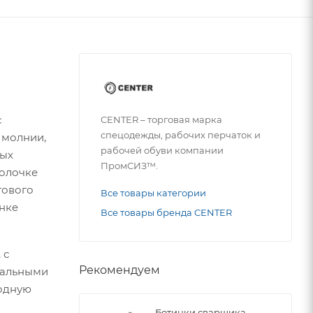
с
CENTER – торговая марка
спецодежды, рабочих перчаток и
 молнии,
рабочей обуви компании
ных
ПромСИЗ™.
полочке
тового
Все товары категории
инке
Все товары бренда CENTER
 с
Рекомендуем
кальными
лодную
Ботинки сварщика