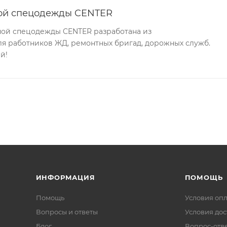
ной спецодежды CENTER
ной спецодежды CENTER разработана из
ля работников ЖД, ремонтных бригад, дорожных служб.
й!
ИНФОРМАЦИЯ
ПОМОЩЬ
Помощь
Условия оп
Вопросы и ответы
Условия дос
Блог
Вопрос-отв