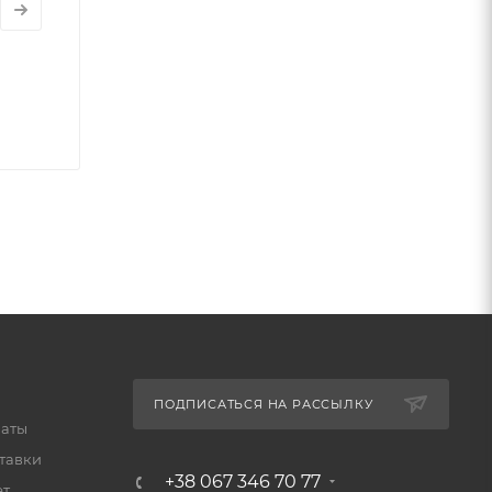
ПОДПИСАТЬСЯ НА РАССЫЛКУ
латы
тавки
+38 067 346 70 77
ет