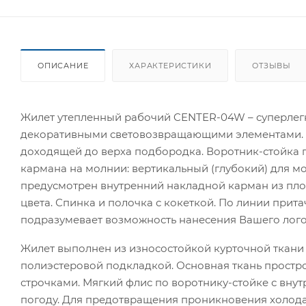
ОПИСАНИЕ
ХАРАКТЕРИСТИКИ
ОТЗЫВЫ
Жилет утепленный рабочий CENTER-04W – суперлегка
декоративными световозвращающими элементами. Ж
доходящей до верха подбородка. Воротник-стойка 
кармана на молнии: вертикальный (глубокий) для мо
предусмотрен внутренний накладной карман из плот
цвета. Спинка и полочка с кокеткой. По линии прит
подразумевает возможность нанесения Вашего лого
Жилет выполнен из износостойкой курточной ткани 
полиэстеровой подкладкой. Основная ткань простр
строчками. Мягкий флис по воротнику-стойке с вну
погоду. Для предотвращения проникновения холода