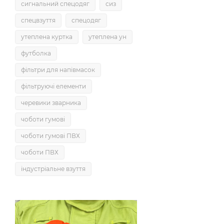
сигнальний спецодяг
сиз
спецвзуття
спецодяг
утеплена куртка
утеплена ун
футболка
фільтри для напівмасок
фільтруючі елементи
черевики зварника
чоботи гумові
чоботи гумові ПВХ
чоботи ПВХ
індустріальне взуття