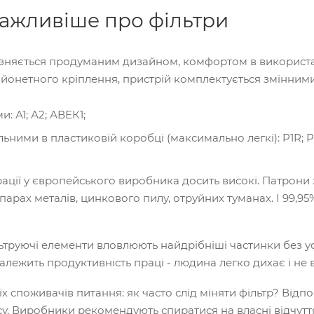
ажливіше про фільтри
ізняється продуманим дизайном, комфортом в використа
йонетного кріплення, пристрій комплектується змінними
: А1; А2; АВЕК1;
ними в пластиковій коробці (максимально легкі): P1R; P
рації у європейського виробника досить високі. Патрони
ипарах металів, цинкового пилу, отруйних туманах. І 99,95
труючі елементи вловлюють найдрібніші частинки без уск
лежить продуктивність праці - людина легко дихає і не 
іх споживачів питання: як часто слід міняти фільтр? Відпо
у. Виробники рекомендують спиратися на власні відчуття