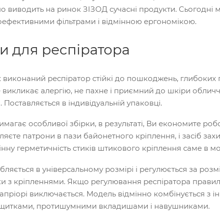
о виводить на ринок ЗІЗОД сучасні продукти. Сьогодні 
оефективними фільтрами і відмінною ергономікою.
и для респіратора
х виконаний респіратор стійкі до пошкоджень, глибоких 
е викликає алергію, не пахне і приємний до шкіри облич
 Поставляється в індивідуальній упаковці.
имагає особливої збірки, в результаті, Ви економите роб
яєте патрони в пази байонетного кріплення, і засіб захи
нну герметичність стиків штикового кріплення саме в м
бляється в універсальному розмірі і регулюється за ро
чки з кріпленнями. Якщо регулювання респіратора правил
апріорі виключається. Модель відмінно комбінується з і
щитками, протишумними вкладишами і навушниками.