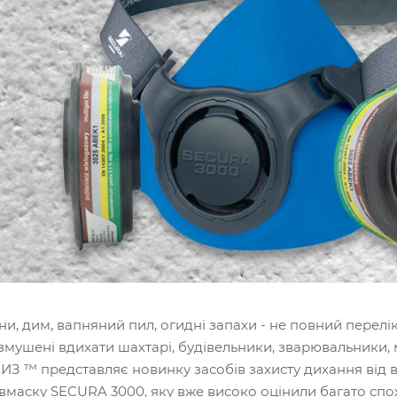
ни, дим, вапняний пил, огидні запахи - не повний пере
змушені вдихати шахтарі, будівельники, зварювальники, 
ИЗ ™ представляє новинку засобів захисту дихання від 
івмаску SECURA 3000, яку вже високо оцінили багато сп