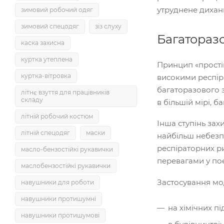
утруднене диханн
зимовий робочий одяг
зимовий спецодяг
зіз слуху
Багаторазо
каска захисна
куртка утеплена
Принцип «прості
куртка-вітровка
високими респір
багаторазового 
літнє взуття для працівників
складу
в більшій мірі, б
літній робочий костюм
Інша ступінь зах
літній спецодяг
маски
найбільш небезпе
респіраторних ри
масло-бензостійкі рукавички
перевагами у поє
маслобензостійкі рукавички
Застосування мо
навушники для роботи
навушники протишумні
на хімічних п
навушники протишумові