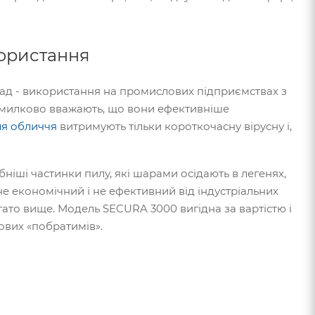
користання
ад - використання на промислових підприємствах з
омилково вважають, що вони ефективніше
ля обличчя
витримують тільки короткочасну вірусну і,
ніші частинки пилу, які шарами осідають в легенях,
е економічний і не ефективний від індустріальних
ато вище. Модель SECURA 3000 вигідна за вартістю і
ових «побратимів».