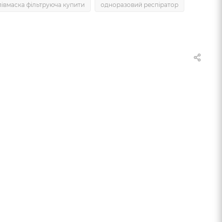
півмаска фільтруюча купити
одноразовий респіратор