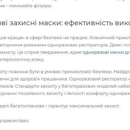
я - поміняйте фільтри.
ві захисні маски: ефективність ви
ше-краще» в сфері безпеки не працює. Класичний прикл
аторними ризиками одноразових респіраторів. Деякі п
захисту. Це спірне твердження, адже
одноразові маски д
актеріологічну атаку.
исту повинна бути в умовах промислової безпеки. Найдріб
чні для здоров'я працівника. Одноразовий респіратор н
зиків. Стандарти захисту у багаторазових моделей набаг
днанні посиленого захисту і легкості комфорту однораз
делі багатопланово і гарантує максимальний захист:
ідприємствах;