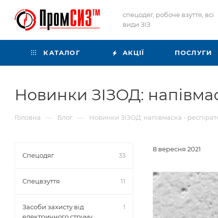
спецодяг, робоче взуття, всі
види ЗІЗ
КАТАЛОГ
АКЦІЇ
ПОСЛУГИ
Новинки ЗІЗОД: напівма
—
—
Головна
Блог
Новинки ЗІЗОД: напівмаска - респіра
8 вересня 2021
Спецодяг
33
Спецвзуття
11
Засоби захисту від
1
електричного струму