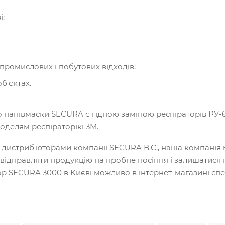
і;
 промислових і побутових відходів;
б'єктах.
напівмаски SECURA є гідною заміною респіраторів РУ-60
оделям респіраторікі 3М.
дистриб'юторами компанії SECURA В.С., наша компанія 
, відправляти продукцію на пробне носіння і залишатися
ор SECURA 3000 в Києві можливо в інтернет-магазині сп