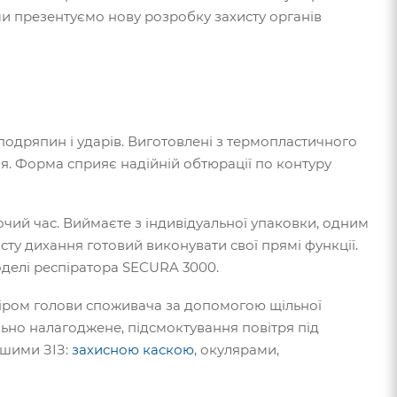
ми презентуємо нову розробку захисту органів
подряпин і ударів. Виготовлені з термопластичного
чя. Форма сприяє надійній обтюрації по контуру
очий час. Виймаєте з індивідуальної упаковки, одним
сту дихання готовий виконувати свої прямі функції.
оделі респіратора SECURA 3000.
зміром голови споживача за допомогою щільної
ьно налагоджене, підсмоктування повітря під
ншими ЗІЗ:
захисною каскою
, окулярами,