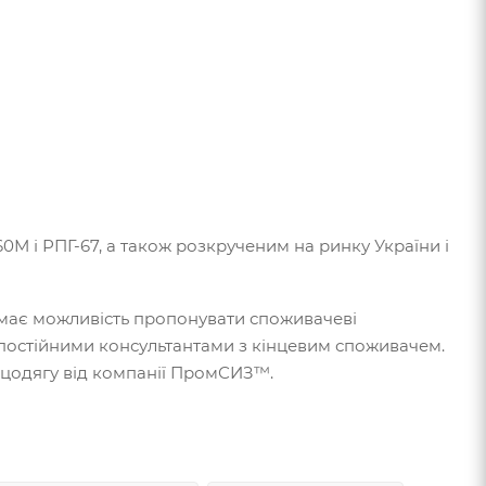
М і РПГ-67, а також розкрученим на ринку України і
має можливість пропонувати споживачеві
 постійними консультантами з кінцевим споживачем.
ецодягу від компанії ПромСИЗ™.