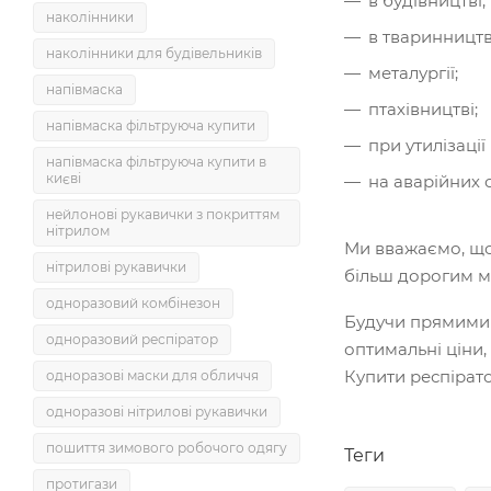
в будівництві;
наколінники
в тваринництв
наколінники для будівельників
металургії;
напівмаска
птахівництві;
напівмаска фільтруюча купити
при утилізації
напівмаска фільтруюча купити в
києві
на аварійних о
нейлонові рукавички з покриттям
нітрилом
Ми вважаємо, що 
нітрилові рукавички
більш дорогим м
одноразовий комбінезон
Будучи прямими 
одноразовий респіратор
оптимальні ціни
Купити респірат
одноразові маски для обличчя
одноразові нітрилові рукавички
пошиття зимового робочого одягу
Теги
протигази