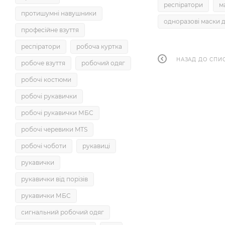
респіратори
м
протишумні навушники
одноразові маски 
професійне взуття
респіратори
робоча куртка
НАЗАД ДО СПИ
робоче взуття
робочий одяг
робочі костюми
робочі рукавички
робочі рукавички МБС
робочі черевики MTS
робочі чоботи
рукавиці
рукавички
рукавички від порізів
рукавички МБС
сигнальний робочий одяг