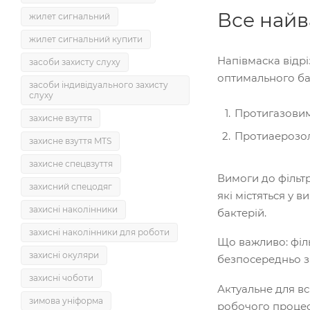
Все найв
жилет сигнальний
жилет сигнальний купити
Напівмаска відр
засоби захисту слуху
оптимального ба
засоби індивідуального захисту
слуху
Протигазовими
захисне взуття
Протиаерозоль
захисне взуття MTS
захисне спецвзуття
Вимоги до фільт
захисний спецодяг
які містяться у в
захисні наколінники
бактерій.
захисні наколінники для роботи
Що важливо: філь
захисні окуляри
безпосередньо за
захисні чоботи
Актуальне для вс
зимова уніформа
робочого процес