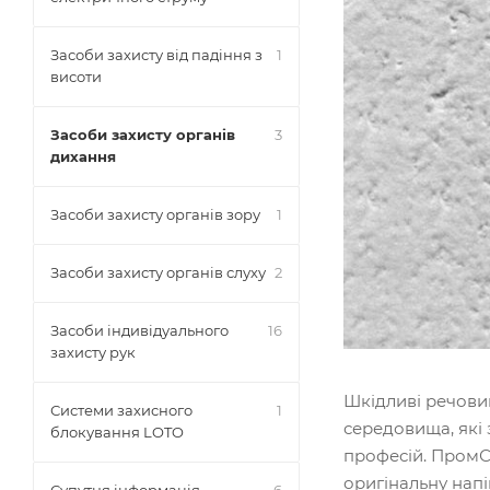
Засоби захисту від падіння з
1
висоти
Засоби захисту органів
3
дихання
Засоби захисту органів зору
1
Засоби захисту органів слуху
2
Засоби індивідуального
16
захисту рук
Шкідливі речови
Системи захисного
1
середовища, які 
блокування LOTO
професій. ПромС
оригінальну нап