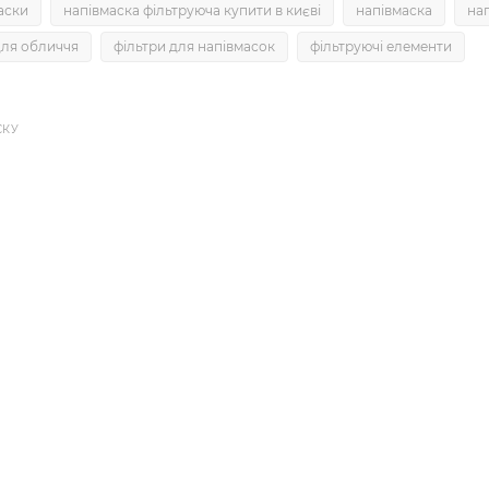
аски
напівмаска фільтруюча купити в києві
напівмаска
на
для обличчя
фільтри для напівмасок
фільтруючі елементи
СКУ