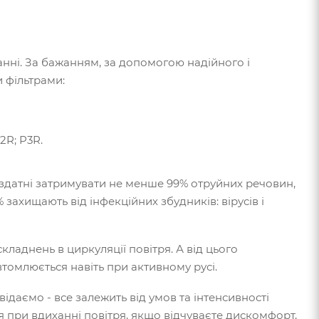
нні. За бажанням, за допомогою надійного і
 фільтрами:
2R; P3R.
 здатні затримувати не менше 99% отруйних речовин,
% захищають від інфекційних збудників: вірусів і
ладнень в циркуляції повітря. А від цього
втомлюється навіть при активному русі.
відаємо - все залежить від умов та інтенсивності
 при вдиханні повітря, якщо відчуваєте дискомфорт,