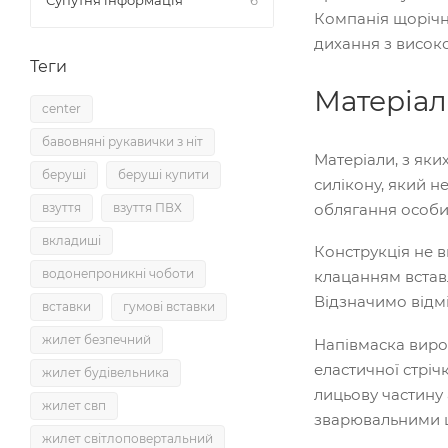
Супутня інформація
6
Компанія щорічн
дихання з висок
Теги
Матеріал
center
бавовняні рукавички з ніт
Матеріали, з яки
беруші
беруші купити
силікону, який н
облягання особи.
взуття
взуття ПВХ
вкладиші
Конструкція не в
водонепроникні чоботи
клацанням вставл
Відзначимо відмі
вставки
гумові вставки
жилет безпечний
Напівмаска виро
еластичної стрі
жилет будівельника
лицьову частину 
жилет свп
зварювальними 
жилет світлоповертальний