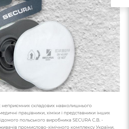
лік неприємних складових навколишнього
медичні працівники, хіміки і представники інших
відомого польського виробника SECURA С.В. -
оживачів промислово-хімічного комплексу України.