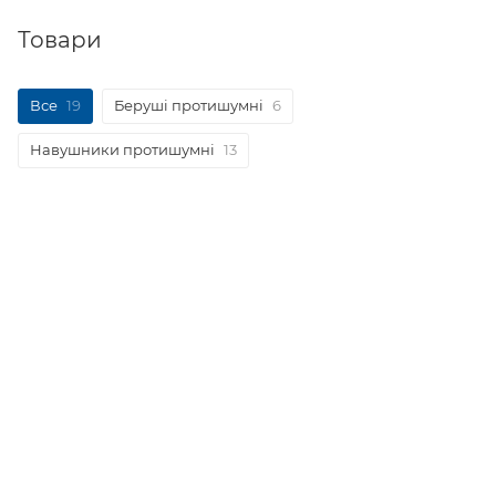
Товари
Все
19
Беруші протишумні
6
Навушники протишумні
13