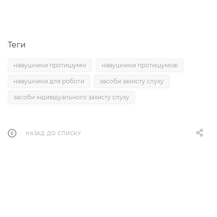
Теги
навушники протишумні
навушники протишумові
навушники для роботи
засоби захисту слуху
засоби індивідуального захисту слуху
НАЗАД ДО СПИСКУ