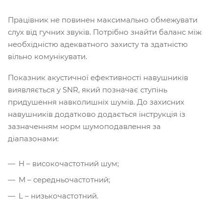
Працівник не повинен максимально обмежувати
слух від гучних звуків. Потрібно знайти баланс між
необхідністю адекватного захисту та здатністю
вільно комунікувати.
Показник акустичної ефективності навушників
виявляється у SNR, який позначає ступінь
придушення навколишніх шумів. До захисних
навушників додатково додається інструкція із
зазначенням норм шумоподавлення за
діапазонами:
H – високочастотний шум;
М – середньочастотний;
L – низькочастотний.