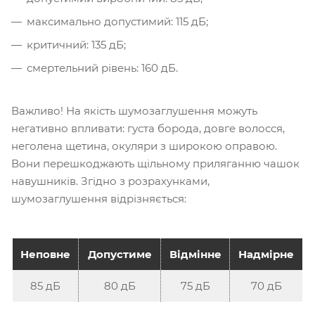
максимально допустимий: 115 дБ;
критичний: 135 дБ;
смертельний рівень: 160 дБ.
Важливо! На якість шумозаглушення можуть
негативно впливати: густа борода, довге волосся,
неголена щетина, окуляри з широкою оправою.
Вони перешкоджають щільному приляганню чашок
навушників. Згідно з розрахунками,
шумозаглушення відрізняється:
Неповне
Допустиме
Відмінне
Надмірне
85 дБ
80 дБ
75 дБ
70 дБ