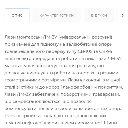
ОПИС
ХАРАКТЕРИСТИКИ
ВІДГУКИ
Я
Лази монтерські ЛМ-3У (універсальні - розсувні)
призначені для підйому на залізобетонні опори
трапецеїдального перерізу типу СВ-105 та СВ-95
ліній електропередачі та роботи на них. Лази ЛМ-3У
мають ступінчасте регулювання розчину, що
дозволяє виконувати роботи на опорах із різними
геометричними розмірами. Лази виконані із міцної
сталі зі стійким до корозії лакофарбовим покриттям.
Лази ЛМ-3У забезпечені поворотними траверсами,
що самовстановлюються, що дозволяє
компенсувати невеликі сколи залізобетонних опор.
Ремені кріпильні складаються з двох цілісних
шматків юфтової шкіри і шкіри сиром'ятної. Шипи