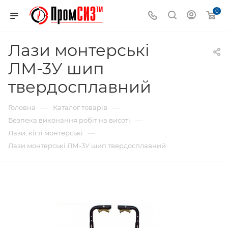
0
Лази монтерські
ЛМ-3У шип
твердосплавний
—
—
Головна
Каталог товарів
—
Безпека виконання робіт на висоті
—
Лази, кігті монтерські
Лази монтерські ЛМ-3У шип твердосплавний