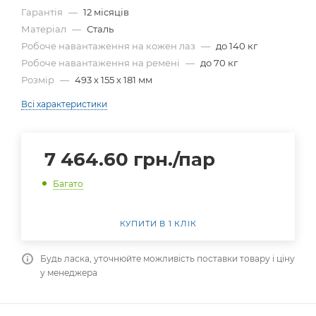
Гарантія
—
12 місяців
Матеріал
—
Сталь
Робоче навантаження на кожен лаз
—
до 140 кг
Робоче навантаження на ремені
—
до 70 кг
Розмір
—
493 х 155 х 181 мм
Всі характеристики
7 464.60
грн.
/пар
Багато
КУПИТИ В 1 КЛІК
Будь ласка, уточнюйте можливість поставки товару і ціну
у менеджера