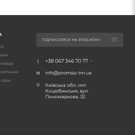
А
ПІДПИСАТИСЯ НА РОЗСИЛКУ
ти
авки
+38 067 346 70 77
повідь
ристання
info@promsiz-tm.ua
 дані
Київська обл. смт.
Коцюбинське, вул.
Пономарьова, 32