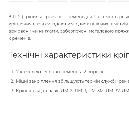
ЗІП-2 (кріпильні ремені) – ремені для Лаза монтерс
кріплення лазів складаються з двох цілісних шматків
армованими нитками, забезпечені металевою пряжко
х ременів.
Технічні характеристики крі
У комплекті: 4 довгі ремені та 2 короткі.
Міцні закріплення збільшують термін служби реме
Кріпляться до лазів ЛМ-2, ЛМ-3, ЛМ-3М, ЛМ-3У, Л