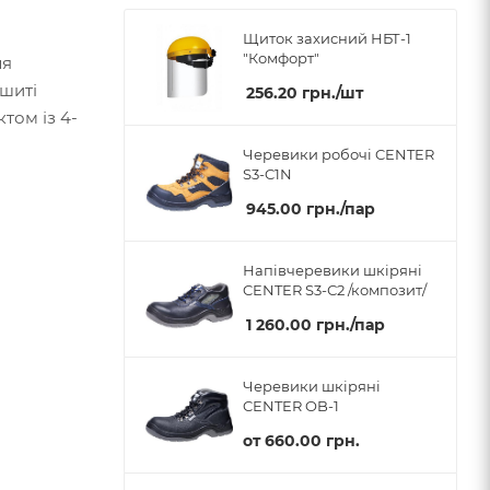
Щиток захисний НБТ-1
"Комфорт"
ля
ошиті
256.20
грн.
/шт
том із 4-
Черевики робочі CENTER
S3-C1N
945.00
грн.
/пар
Напівчеревики шкіряні
CENTER S3-С2 /композит/
1 260.00
грн.
/пар
Черевики шкіряні
CENTER OB-1
от
660.00 грн.