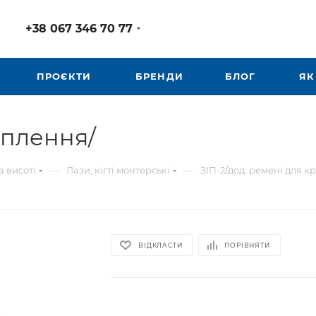
+38 067 346 70 77
ПРОЄКТИ
БРЕНДИ
БЛОГ
ЯК
іплення/
—
—
а висоті
Лази, кігті монтерські
ЗІП-2/дод. ремені для к
ВІДКЛАСТИ
ПОРІВНЯТИ