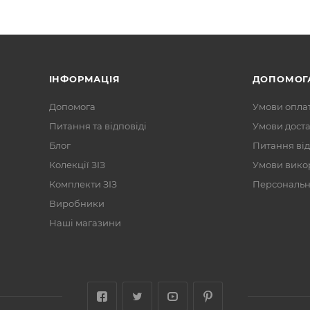
ІНФОРМАЦІЯ
ДОПОМОГ
Допомога
Умови опла
Питання та відповіді
Умови дост
Блог
Питання від
Колекції ЗІЗ
Умови вико
Комплекти ЗІЗ
Персональні
Виробники
Наші магазини