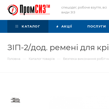
спецодяг, робоче взуття, всі
види ЗІЗ
КАТАЛОГ
АКЦІЇ
ПОСЛУГИ
ЗІП-2/дод. ремені для кр
—
—
Головна
Каталог товарів
Безпека виконання робіт н