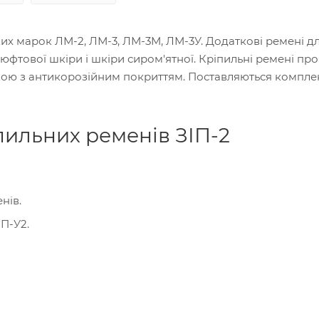
ьких марок ЛМ-2, ЛМ-3, ЛМ-3М, ЛМ-3У. Додаткові ремені д
 юфтової шкіри і шкіри сиром'ятної. Кріпильні ремені пр
ю з антикорозійним покриттям. Поставляються комплек
пильних ременів ЗІП-2
нів.
МП-У2.