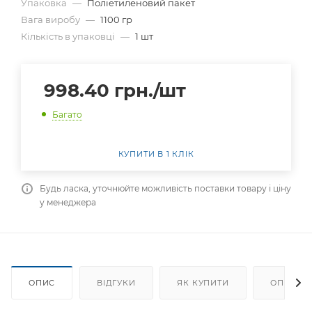
Упаковка
—
Поліетиленовий пакет
Вага виробу
—
1100 гр
Кількість в упаковці
—
1 шт
998.40
грн.
/шт
Багато
КУПИТИ В 1 КЛІК
Будь ласка, уточнюйте можливість поставки товару і ціну
у менеджера
ОПИС
ВІДГУКИ
ЯК КУПИТИ
ОПЛАТА