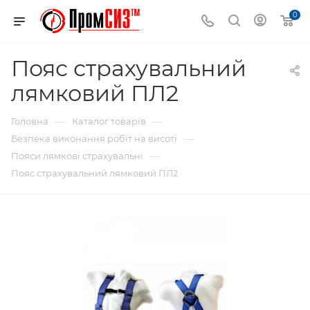
0
Пояс страхувальний
лямковий ПЛ2
—
—
Головна
Каталог товарів
—
Безпека виконання робіт на висоті
—
Пояси лямкові страхувальні
Пояс страхувальний лямковий ПЛ2