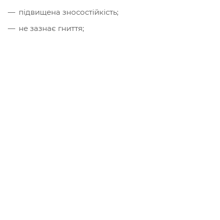
підвищена зносостійкість;
не зазнає гниття;