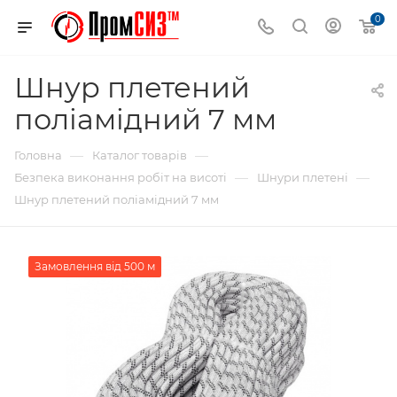
0
Шнур плетений
поліамідний 7 мм
—
—
Головна
Каталог товарів
—
—
Безпека виконання робіт на висоті
Шнури плетені
Шнур плетений поліамідний 7 мм
Замовлення від 500 м