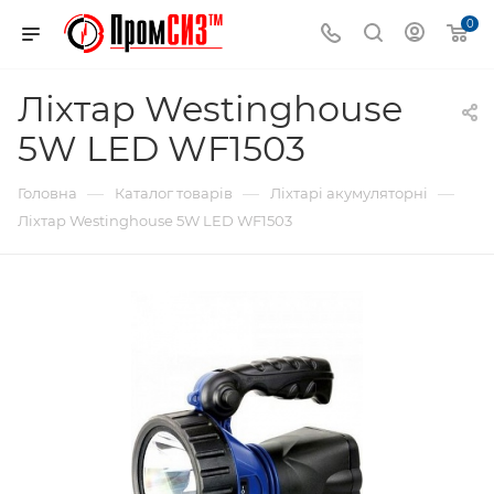
0
Ліхтар Westinghouse
5W LED WF1503
—
—
—
Головна
Каталог товарів
Ліхтарі акумуляторні
Ліхтар Westinghouse 5W LED WF1503