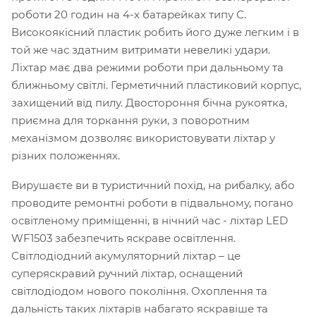
роботи 20 годин на 4-х батарейках типу С.
Високоякісний пластик робить його дуже легким і в
той же час здатним витримати невеликі удари.
Ліхтар має два режими роботи при дальньому та
ближньому світлі. Герметичний пластиковий корпус,
захищений від пилу. Двостороння бічна рукоятка,
приємна для торкання руки, з поворотним
механізмом дозволяє використовувати ліхтар у
різних положеннях.
Вирушаєте ви в туристичний похід, на рибалку, або
проводите ремонтні роботи в підвальному, погано
освітленому приміщенні, в нічний час - ліхтар LED
WF1503 забезпечить яскраве освітлення.
Світлодіодний акумуляторний ліхтар – це
суперяскравий ручний ліхтар, оснащений
світлодіодом нового покоління. Охоплення та
дальність таких ліхтарів набагато яскравіше та