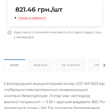
821.46
грн.
/шт
Немає в наявності
Будь ласка, уточнюйте можливість поставки товару і ціну
у менеджера
ОПИС
ВІДГУКИ
ЯК КУПИТИ
ОПЛАТА
Світлодіодний акумуляторний ліхтар LED WF1503 від
глобальної електротехнічної американської
компанії Westinghousе. Ліхтар має світлодіод
високої потужності — 5 Вт і здатний видавати 360 Лм
протягом 9 годин і 140 Лм протягом безперервної