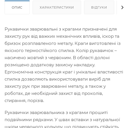
ОПИС
ХАРАКТЕРИСТИКИ
ВІДГУКИ
Я
Рукавички зварювальні з крагами призначені для
захисту рук від важких механічних впливів, іскор та
бризок розплавленого металу. Краги виготовлені із
якісного термостійкого спилка. Колір рукавичок –
насичено жовтий з червоним. В області долоні
розміщено додаткову захисну накладку.
Ергономічна конструкція краг і унікальні властивості
спилка дозволяють використовувати виріб для
захисту рук при зварюванні металу, а також у
роботах, де необхідний захист від проколів,
стирання, порізів.
Рукавички зварювальника з крагами прошиті
подвійними рядками. У швах вставки з натуральної
шкіри червоного кольору, що підвищують стійкість