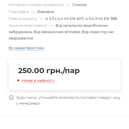
Матеріал основи рукавичок
—
Спилок
Підкладка
—
Бавовна
Рівень захисту
—
4.3.3.х.4.х по EN 407, 4.3.4.3 по EN 388
Захисні властивості
—
Від загальних виробничих
забруднень, Від механічних впливів, Від іскри під час
зварювання
Всі характеристики
250.00
грн.
/пар
Немає в наявності
Будь ласка, уточнюйте можливість поставки товару і ціну
у менеджера