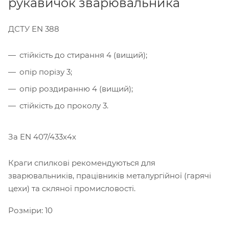
рукавичок зварювальника
ДСТУ EN 388
стійкість до стирання 4 (вищий);
опір порізу 3;
опір роздиранню 4 (вищий);
стійкість до проколу 3.
За EN 407/433х4х
Краги спилкові рекомендуються для
зварювальників, працівників металургійної (гарячі
цехи) та скляної промисловості.
Розміри: 10