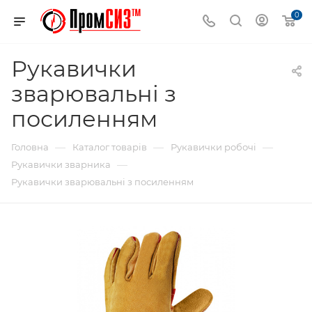
0
Рукавички
зварювальні з
посиленням
—
—
—
Головна
Каталог товарів
Рукавички робочі
—
Рукавички зварника
Рукавички зварювальні з посиленням