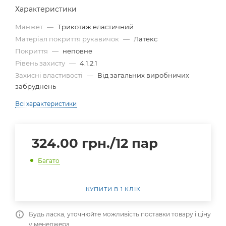
Характеристики
Манжет
—
Трикотаж еластичний
Матеріал покриття рукавичок
—
Латекс
Покриття
—
неповне
Рівень захисту
—
4.1.2.1
Захисні властивості
—
Від загальних виробничих
забруднень
Всі характеристики
324.00
грн.
/12 пар
Багато
КУПИТИ В 1 КЛІК
Будь ласка, уточнюйте можливість поставки товару і ціну
у менеджера