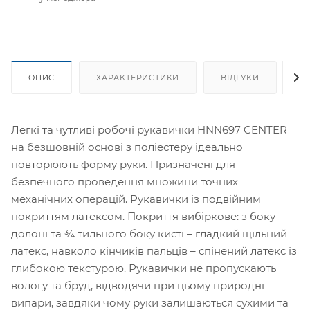
ОПИС
ХАРАКТЕРИСТИКИ
ВІДГУКИ
Я
Легкі та чутливі робочі рукавички HNN697 CENTER
на безшовній основі з поліестеру ідеально
повторюють форму руки. Призначені для
безпечного проведення множини точних
механічних операцій. Рукавички із подвійним
покриттям латексом. Покриття вибіркове: з боку
долоні та ¾ тильного боку кисті – гладкий щільний
латекс, навколо кінчиків пальців – спінений латекс із
глибокою текстурою. Рукавички не пропускають
вологу та бруд, відводячи при цьому природні
випари, завдяки чому руки залишаються сухими та