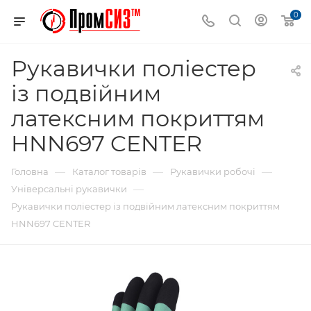
0
Рукавички поліестер
із подвійним
латексним покриттям
HNN697 CENTER
—
—
—
Головна
Каталог товарів
Рукавички робочі
—
Універсальні рукавички
Рукавички поліестер із подвійним латексним покриттям
HNN697 CENTER