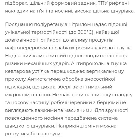
підборах, щільний формовий задник, ТПУ рифлені
накладки на п'яті та носінні, висока щільна шнурівка.
Поєднання поліуретану з нітрилом надає підошві
унікальної термостійкості (до 300°C), найвищої
довговічності, стійкості до впливу продуктів
нафтопереробки та слабких розчинів кислот і лугів.
Надлегкий композитний піднос зводить нанівець
ризики механічних ударів. Антипрокольна гнучка
кевларова устілка перешкоджає вертикальному
проколу. Антистатична обробка зносостійкої
підкладки, що дихає, зберігає оптимальний
мікроклімат стопи. Незважаючи на широку колодку
та носову частину, робочі черевики з берцями не
виглядають важкими та масивними. Для зручності
повсякденного носіння передбачена система
швидкого шнурівки. Наприкінці зміни можна
роззутися без напруги.