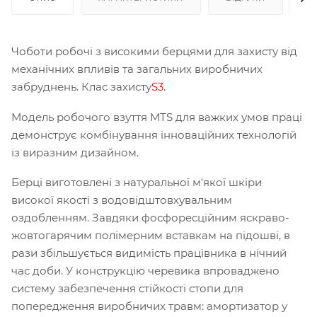
Чоботи робочі з високими берцями для захисту від
механічних впливів та загальних виробничих
забруднень. Клас захисту
S3
.
Модель робочого взуття MTS для важких умов праці
демонструє комбінування інноваційних технологій
із виразним дизайном.
Берці виготовлені з натуральної м'якої шкіри
високої якості з водовідштовхувальним
оздобленням. Завдяки фосфоресційним яскраво-
жовтогарячим полімерним вставкам на підошві, в
рази збільшується видимість працівника в нічний
час доби. У конструкцію черевика впроваджено
систему забезпечення стійкості стопи для
попередження виробничих травм: амортизатор у