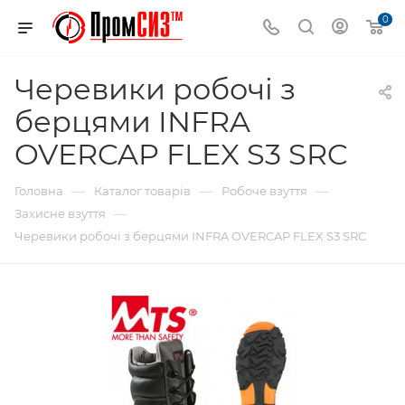
0
Черевики робочі з
берцями INFRA
OVERCAP FLEX S3 SRC
—
—
—
Головна
Каталог товарів
Робоче взуття
—
Захисне взуття
Черевики робочі з берцями INFRA OVERCAP FLEX S3 SRC