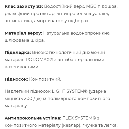
Клас захисту S3:
Водостійкий верх, МБС підошва,
рельєфний протектор, антипрокольна устілка,
антистатика, амортизатор у підборах.
Матеріал верху:
Натуральна водонепроникна
шліфована шкіра.
Підкладка:
Високотехнологічний дихаючий
матеріал POROMAX® з антибактеріальними
властивостями.
Підносок:
Композитний.
Надлегкий підносок LIGHT SYSTEM® (ударна
міцність 200 Дж) із полімерного композитного
матеріалу.
Антипрокольна устілка:
FLEX SYSTEM® з
композитного матеріалу (кевлар), гнучка та легка.