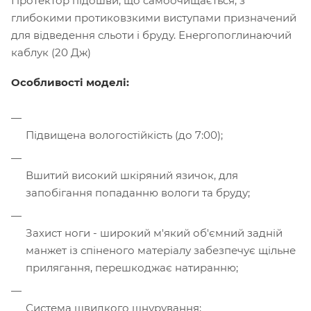
Протектор підошви, що самоочищається, з
глибокими протиковзкими виступами призначений
для відведення сльоти і бруду. Енергопоглинаючий
каблук (20 Дж)
Особливості моделі:
Підвищена вологостійкість (до 7:00);
Вшитий високий шкіряний язичок, для
запобігання попаданню вологи та бруду;
Захист ноги - широкий м'який об'ємний задній
манжет із спіненого матеріалу забезпечує щільне
прилягання, перешкоджає натиранню;
Система швидкого шнурування;