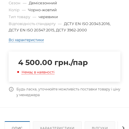
Сезон
—
Демісезонний
Колір
—
Чорно-жовтий
Тип товару
—
черевики
Відповідність стандарту
—
ДСТУ EN ISO 20345:2016,
ДСТУ EN ISO 20347:2015, ДСТУ 3962-2000
Всі характеристики
4 500.00
грн.
/пар
Немає в наявності
Будь ласка, уточнюйте можливість поставки товару і ціну
у менеджера
ОПИС
ХАРАКТЕРИСТИКИ
ВІДГУКИ
Я