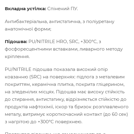
Вкладна устілка:
Спінений ПУ.
Антибактеріальна, антистатична, з поліуретану
анатомічної форми;
Підошва:
PU/NITRILE HRO, SRC, +300°С, з
фосфоресцентними вставками, ливарного методу
кріплення.
PU/NITRILE підошва показала високий опір
ковзанню (SRC) на поверхнях: підлога з металевим
покриттям, керамічна плитка, покрита гліцерином,
на зледенілих місцях. Підошва має високу стійкість
до стирання, антистатику, відрізняється стійкістю до
продуктів нафтохімії, іскор та бризок розплавленого
металу, витримує короткочасний контакт (до 60 сек)
з нагрітою до +300°С поверхнею.