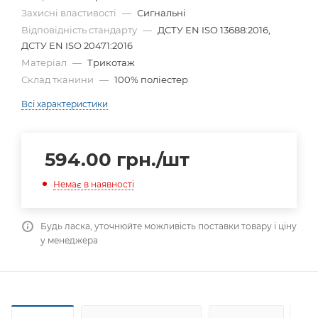
Захисні властивості
—
Сигнальні
Відповідність стандарту
—
ДСТУ EN ISO 13688:2016,
ДСТУ EN ISO 20471:2016
Матеріал
—
Трикотаж
Склад тканини
—
100% поліестер
Всі характеристики
594.00
грн.
/шт
Немає в наявності
Будь ласка, уточнюйте можливість поставки товару і ціну
у менеджера