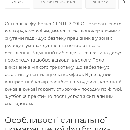
ОПИС
ХАРАКТЕРИСТИКИ
ВІДГУКИ
Я
Сигнальна футболка CENTER-09LО помаранчевого
кольору, високої видимості зі світлоповертаючими
смугами підвищує безпеку працівників у зонах
ризику в умовах сутінків та недостатнього
освітлення. Відмінний вибір для літа: тканина дарує
прохолоду та добре відводить вологу. Поло
виконане з м'якого трикотажу, що забезпечує
ефективну вентиляцію та комфорт. Відкладний
контрастний комір, застібка на 3 гудзики, короткий
рукав в рукаві гарантують зручну посадку по фігурі.
Футболка практично поєднується з сигнальним
спецодягом.
Особливості сигнальної
помаранчевої футболки-