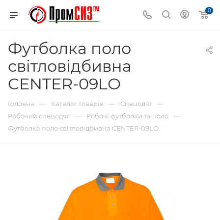
0
Футболка поло
світловідбивна
CENTER-09LО
—
—
—
Головна
Каталог товарів
Спецодяг
—
—
Робочий спецодяг
Робочі футболки та поло
Футболка поло світловідбивна CENTER-09LО