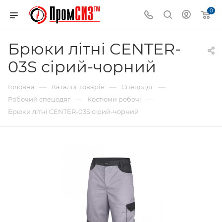
0
Брюки літні CENTER-
03S сірий-чорний
—
—
—
Головна
Каталог товарів
Спецодяг
—
—
Робочий спецодяг
Костюми робочі
Брюки літні CENTER-03S сірий-чорний