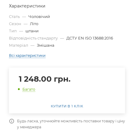
Характеристики
Стать
—
Чоловічий
Сезон
—
Літо
Тип
—
штани
Відповідність стандарту
—
ДСТУ EN ISO 13688:2016
Матеріал
—
Змішана
Всі характеристики
1 248.00
грн.
Багато
КУПИТИ В 1 КЛІК
Будь ласка, уточнюйте можливість поставки товару і ціну
у менеджера