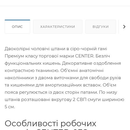
ОПИС
ХАРАКТЕРИСТИКИ
ВІДГУКИ
Я
Двоколірні чоловічі штани в сіро-чорній гамі
Преміум класу торгової марки CENTER. Безліч
функціональних кишень. Декоративне оздоблення
контрастною тканиною. Об'ємні анатомічні
наколінники з двома виточками для свободи рухів
та кишенями для амортизаційних вставок. Об'єм
пояса регулюється із двох сторін патами. По низу
штанів розташовані вкругову 2 СВП смуги шириною
5 см.
Особливості робочих