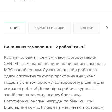
ОПИС
ХАРАКТЕРИСТИКИ
ВІДГУКИ
Я
Виконання замовлення – 2 робочі тижні
Куртка чоловіча Преміум класу торгової марки
CENTER із змішаної тканини підвищеної щільності з
МВО оздобленням. Сучасний дизайн робочого
одягу, елегантна та супер практична вишукана
модель у синьо-чорному кольоровому рішенні для
яскравої роботи! Двоколірна робоча куртка із
застібкою на закриту планку блискавку.
Багатофункціональні нагрудні та бічні кишені.
Відкладний комір. Рукави на манжетах, з розрізом