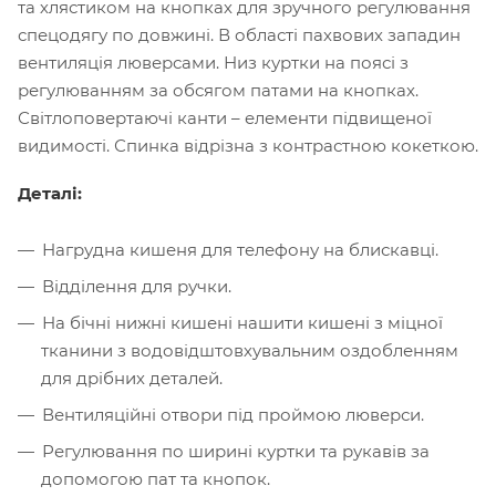
та хлястиком на кнопках для зручного регулювання
спецодягу по довжині. В області пахвових западин
вентиляція люверсами. Низ куртки на поясі з
регулюванням за обсягом патами на кнопках.
Світлоповертаючі канти – елементи підвищеної
видимості. Спинка відрізна з контрастною кокеткою.
Деталі:
Нагрудна кишеня для телефону на блискавці.
Відділення для ручки.
На бічні нижні кишені нашити кишені з міцної
тканини з водовідштовхувальним оздобленням
для дрібних деталей.
Вентиляційні отвори під проймою люверси.
Регулювання по ширині куртки та рукавів за
допомогою пат та кнопок.