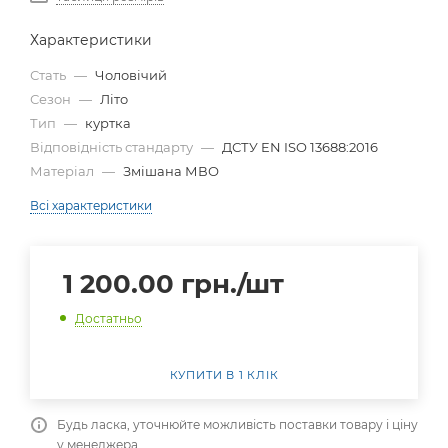
Характеристики
Стать
—
Чоловічий
Сезон
—
Літо
Тип
—
куртка
Відповідність стандарту
—
ДСТУ EN ISO 13688:2016
Матеріал
—
Змішана МВО
Всі характеристики
1 200.00
грн.
/шт
Достатньо
КУПИТИ В 1 КЛІК
Будь ласка, уточнюйте можливість поставки товару і ціну
у менеджера