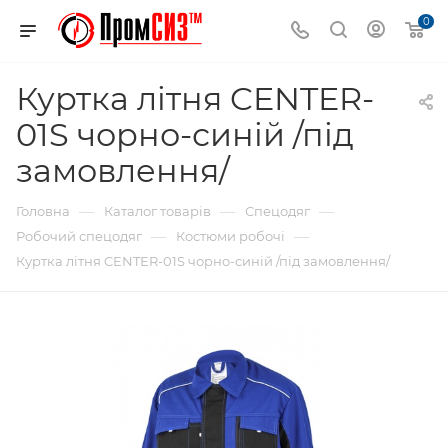
0
Куртка літня CENTER-
01S чорно-синій /під
замовлення/
—
—
—
Головна
Каталог товарів
Спецодяг
—
—
Робочий спецодяг
Костюми робочі
Куртка літня CENTER-01S чорно-синій /під замовлення/