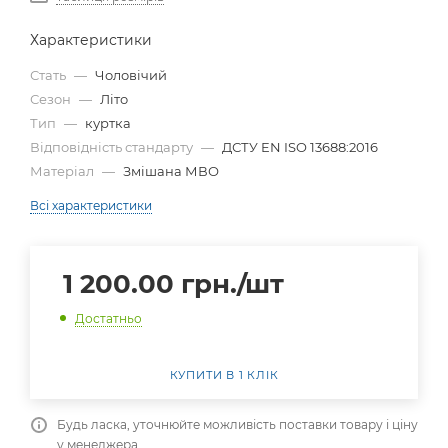
Характеристики
Стать
—
Чоловічий
Сезон
—
Літо
Тип
—
куртка
Відповідність стандарту
—
ДСТУ EN ISO 13688:2016
Матеріал
—
Змішана МВО
Всі характеристики
1 200.00
грн.
/шт
Достатньо
КУПИТИ В 1 КЛІК
Будь ласка, уточнюйте можливість поставки товару і ціну
у менеджера