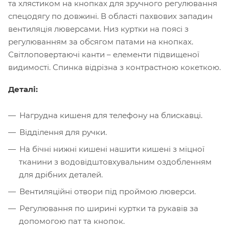
та хлястиком на кнопках для зручного регулювання
спецодягу по довжині. В області пахвових западин
вентиляція люверсами. Низ куртки на поясі з
регулюванням за обсягом патами на кнопках.
Світлоповертаючі канти – елементи підвищеної
видимості. Спинка відрізна з контрастною кокеткою.
Деталі:
Нагрудна кишеня для телефону на блискавці.
Відділення для ручки.
На бічні нижні кишені нашити кишені з міцної
тканини з водовідштовхувальним оздобленням
для дрібних деталей.
Вентиляційні отвори під проймою люверси.
Регулювання по ширині куртки та рукавів за
допомогою пат та кнопок.