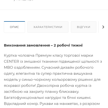
ОПИС
ХАРАКТЕРИСТИКИ
ВІДГУКИ
Я
Виконання замовлення – 2 робочі тижні
Куртка чоловіча Преміум класу торгової марки
CENTER із змішаної тканини підвищеної щільності з
МВО оздобленням. Сучасний дизайн робочого
одягу, елегантна та супер практична вишукана
модель у синьо-чорному кольоровому рішенні для
яскравої роботи! Двоколірна робоча куртка із
застібкою на закриту планку блискавку.
Багатофункціональні нагрудні та бічні кишені.
Відкладний комір. Рукави на манжетах, з розрізом