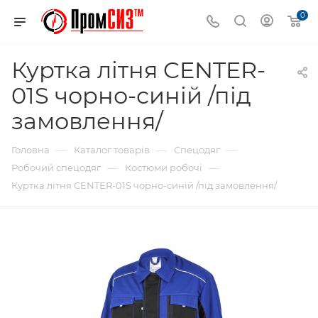
0
Куртка літня CENTER-
01S чорно-синій /під
замовлення/
—
—
—
Головна
Каталог товарів
Спецодяг
—
—
Робочий спецодяг
Костюми робочі
Куртка літня CENTER-01S чорно-синій /під замовлення/