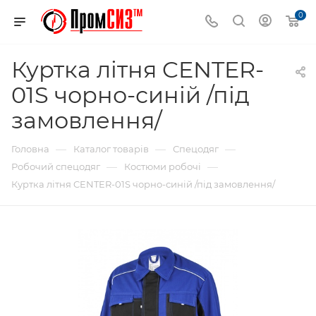
0
Куртка літня CENTER-
01S чорно-синій /під
замовлення/
—
—
—
Головна
Каталог товарів
Спецодяг
—
—
Робочий спецодяг
Костюми робочі
Куртка літня CENTER-01S чорно-синій /під замовлення/