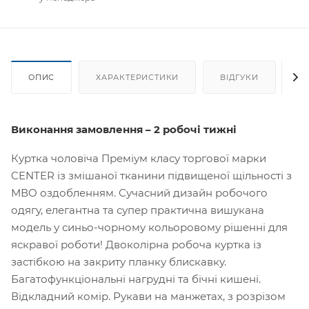
ОПИС
ХАРАКТЕРИСТИКИ
ВІДГУКИ
Я
Виконання замовлення – 2 робочі тижні
Куртка чоловіча Преміум класу торгової марки
CENTER із змішаної тканини підвищеної щільності з
МВО оздобленням. Сучасний дизайн робочого
одягу, елегантна та супер практична вишукана
модель у синьо-чорному кольоровому рішенні для
яскравої роботи! Двоколірна робоча куртка із
застібкою на закриту планку блискавку.
Багатофункціональні нагрудні та бічні кишені.
Відкладний комір. Рукави на манжетах, з розрізом