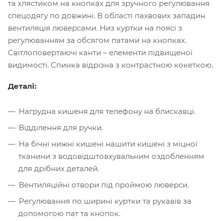
та хлястиком на кнопках для зручного регулювання
спецодягу по довжині. В області пахвових западин
вентиляція люверсами. Низ куртки на поясі з
регулюванням за обсягом патами на кнопках.
Світлоповертаючі канти – елементи підвищеної
видимості. Спинка відрізна з контрастною кокеткою.
Деталі:
Нагрудна кишеня для телефону на блискавці.
Відділення для ручки.
На бічні нижні кишені нашити кишені з міцної
тканини з водовідштовхувальним оздобленням
для дрібних деталей.
Вентиляційні отвори під проймою люверси.
Регулювання по ширині куртки та рукавів за
допомогою пат та кнопок.