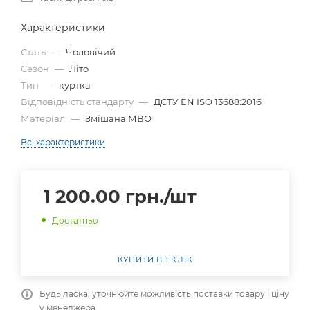
Характеристики
Стать
—
Чоловічий
Сезон
—
Літо
Тип
—
куртка
Відповідність стандарту
—
ДСТУ EN ISO 13688:2016
Матеріал
—
Змішана МВО
Всі характеристики
1 200.00
грн.
/шт
Достатньо
КУПИТИ В 1 КЛІК
Будь ласка, уточнюйте можливість поставки товару і ціну
у менеджера