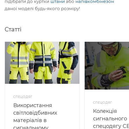
підібрати до куртки
штани
або
напівкомбінезон
даної моделі будь-якого розміру!
Статті
СПЕЦОДЯГ
СПЕЦОДЯГ
Використання
Колекція
світловідбивних
сигнального
матеріалів в
спецодягу C
сигнальному