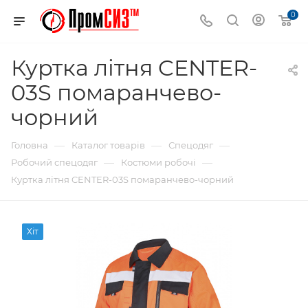
0
Куртка літня CENTER-
03S помаранчево-
чорний
—
—
—
Головна
Каталог товарів
Спецодяг
—
—
Робочий спецодяг
Костюми робочі
Куртка літня CENTER-03S помаранчево-чорний
Хіт