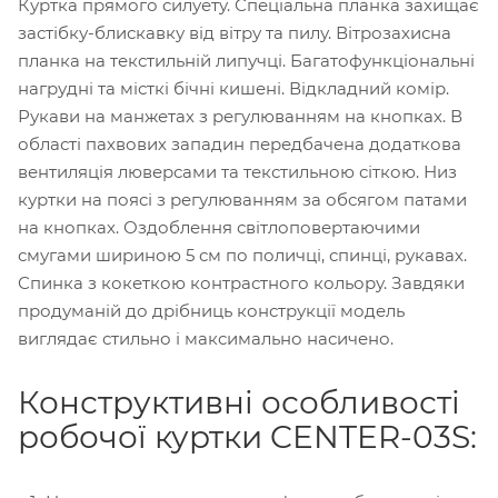
Куртка прямого силуету. Спеціальна планка захищає
застібку-блискавку від вітру та пилу. Вітрозахисна
планка на текстильній липучці. Багатофункціональні
нагрудні та місткі бічні кишені. Відкладний комір.
Рукави на манжетах з регулюванням на кнопках. В
області пахвових западин передбачена додаткова
вентиляція люверсами та текстильною сіткою. Низ
куртки на поясі з регулюванням за обсягом патами
на кнопках. Оздоблення світлоповертаючими
смугами шириною 5 см по поличці, спинці, рукавах.
Спинка з кокеткою контрастного кольору. Завдяки
продуманій до дрібниць конструкції модель
виглядає стильно і максимально насичено.
Конструктивні особливості
робочої куртки CENTER-03S: