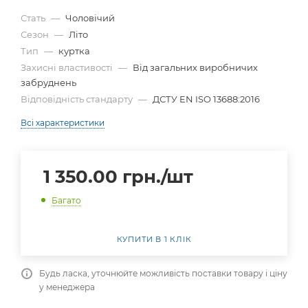
Стать
—
Чоловічий
Сезон
—
Літо
Тип
—
куртка
Захисні властивості
—
Від загальних виробничих
забруднень
Відповідність стандарту
—
ДСТУ EN ISO 13688:2016
Всі характеристики
1 350.00
грн.
/шт
Багато
КУПИТИ В 1 КЛІК
Будь ласка, уточнюйте можливість поставки товару і ціну
у менеджера