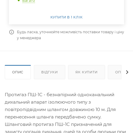
Багато
КУПИТИ В 1 КЛІК
Будь ласка, уточнюйте можливість поставки товару і ціну
у менеджера
ОПИС
ВІДГУКИ
ЯК КУПИТИ
ОПЛАТА
Протигаз ПШ-1С - безнапірний одноканальний
дихальний апарат ізолюючого типу з
повітропідвідним шлангом довжиною 10 м. Для
перенесення шланга передбачено сумку.
Шланговий протигаз ПШ-1С призначений для
захисту органів дихання, очей та особи людини при