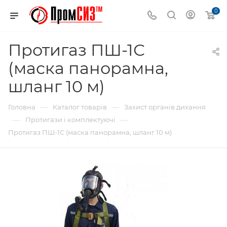
0
Протигаз ПШ-1С
(маска панорамна,
шланг 10 м)
—
—
Головна
Каталог товарів
Захист органів дихання
—
—
Протигази і комплектуючі
Протигаз ПШ-1С (маска панорамна, шланг 10 м)