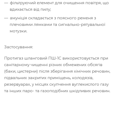
фільтруючий елемент для очищення повітря, що
вдихається від пилу;
амуніція складається з поясного ременя з
плечовими лямками та сигнально-рятувальної
мотузки.
Застосування:
Протигаз шланговий ПШ-1С використовується при
санітарному чищенні різних обмежених обсягів
(баки, цистерни) після зберігання хімічних речовин,
підвальних закритих приміщень, колодязів,
резервуарах, у місцях скупчення вуглекислого газу
та інших паро- та газоподібних шкідливих речовин.