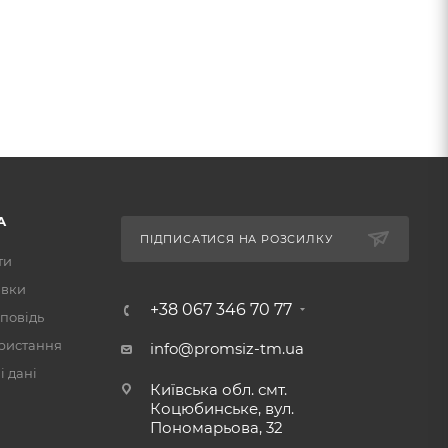
А
ПІДПИСАТИСЯ НА РОЗСИЛКУ
ти
авки
+38 067 346 70 77
повідь
ристання
info@promsiz-tm.ua
 дані
Київська обл. смт.
Коцюбинське, вул.
Пономарьова, 32