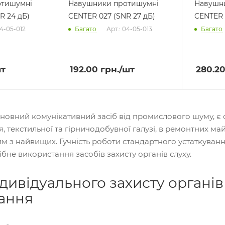
отишумні
Навушники протишумні
Навушн
R 24 дБ)
CENTER 027 (SNR 27 дБ)
CENTER 
04-05-012
Багато
Арт.: 04-05-013
Багато
шт
192.00
грн.
/шт
280.2
основний комунікативний засіб від промислового шуму, є
текстильної та гірничодобувної галузі, в ремонтних майс
 з найвищих. Гучність роботи стандартного устаткування
бне використання засобів захисту органів слуху.
дивідуального захисту органів 
ання