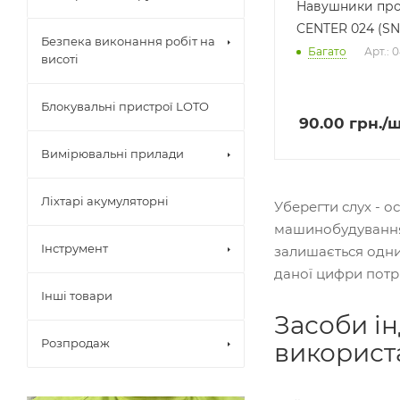
Навушники пр
CENTER 024 (SN
Безпека виконання робіт на
Багато
Арт.: 
висоті
Блокувальні пристрої LOTO
90.00
грн.
/
Вимірювальні прилади
Ліхтарі акумуляторні
Уберегти слух - 
машинобудування, 
Інструмент
залишається одним
даної цифри потрі
Інші товари
Засоби ін
Розпродаж
використ