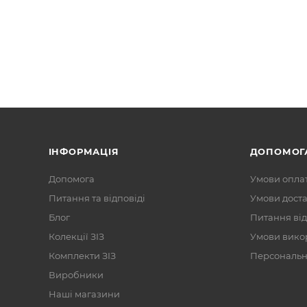
ІНФОРМАЦІЯ
ДОПОМОГ
Допомога
Умови опла
Питання та відповіді
Умови дост
Блог
Питання від
Колекції ЗІЗ
Умови вико
Комплекти ЗІЗ
Персональні
Виробники
Наші магазини