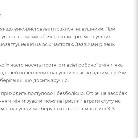
я
, якщо використовувати захисні навушники. При
овується великий обсяг голови і розмір вушних
озаглушення на всіх частотах. Зазвичай рівень
їх часто носять протягом всієї робочої зміни, яка
моделей полегшених навушників зі складним олів’ям
беріганні, що досить зручно.
ь приходить поступово і безболісно. Отже, на засобах
нням мінімізувати можливі ризики втрати слуху на
ні навушники і беруші в інтернет магазині ЗІЗ