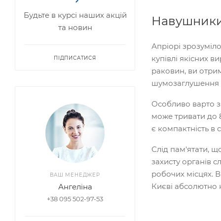
Будьте в курсі наших акцій
Навушники 
та новин
Апріорі зрозуміл
купівлі якісних в
ПІДПИСАТИСЯ
раковин, ви отрим
шумозаглушення в 
Особливо варто зв
може тривати до 
є компактність в 
Слід пам'ятати, щ
захисту органів 
робочих місцях. 
ВАШ МЕНЕДЖЕР
Києві абсолютно 
Ангеліна
+38 095 502-97-53