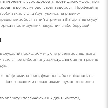
 на небезпеку своє здоров'я, проте, дискомфорт при
изводять до поступової втрати здоров'я. Професійна
асоби захисту слід ґрунтуючись на ризико-
рацівник зобов'язаний отримати ЗІЗ органів слуху.
на користь протишумних навушників або берушей.
я
ть слуховий прохід обмежуючи рівень зовнішнього
асток. При виборі типу захисту, слід оцінити рівень
руші.
ної форми, спінені, фланцеві або силіконові, на
ться якістю, високими показниками шумопонижения
о апарату і поглинаючи шкідливі частоти,