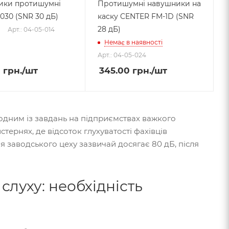
ики протишумні
Протишумні навушники на
030 (SNR 30 дБ)
каску CENTER FM-1D (SNR
28 дБ)
Арт.: 04-05-014
Немає в наявності
Арт.: 04-05-024
0
грн.
/шт
345.00
грн.
/шт
 одним із завдань на підприємствах важкого
тернях, де відсоток глухуватості фахівців
 заводського цеху зазвичай досягає 80 дБ, після
слуху: необхідність