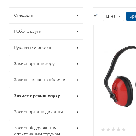
Спецодяг
Ціна
Бр
Робоче взуття
Рукавички робочі
Захист органів зору
Захист голови та обличчя
Захист органів слуху
Захист органів дихання
Захист від ураження
електричним струмом