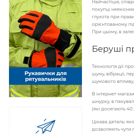
Найчастіше, співр
покупці неякісних
глухота при прави
орієнтованому під
При цьому, в зал
Беруші п
Технологія дії п
шуму, вібрації, п
шумового впливу,
В інтернет-магази
шнурку, в пакувал
(які досягають 40
Цікава деталь: я
дозволяють чути 