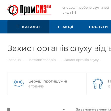
спецодяг, робоче взуття, всі
види ЗІЗ
КАТАЛОГ
АКЦІЇ
ПОСЛУГИ
Захист органів слуху ві
—
—
Головна
Каталог товарів
Захист органів слуху
Беруші протишумні
Н
6 ТОВАРІВ
1
За замовчуванням (