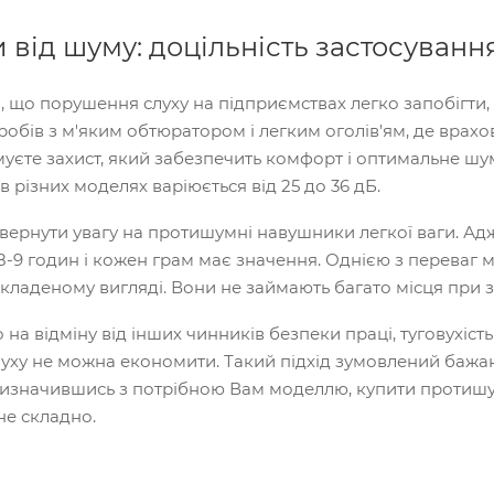
від шуму: доцільність застосуванн
о, що порушення слуху на підприємствах легко запобігти
иробів з м'яким обтюратором і легким оголів'ям, де врах
уєте захист, який забезпечить комфорт і оптимальне шум
різних моделях варіюється від 25 до 36 дБ.
ернути увагу на протишумні навушники легкої ваги. Адже 
8-9 годин і кожен грам має значення. Однією з переваг 
складеному вигляді. Вони не займають багато місця при з
о на відміну від інших чинників безпеки праці, туговухіст
слуху не можна економити. Такий підхід зумовлений бажа
Визначившись з потрібною Вам моделлю, купити протишум
не складно.