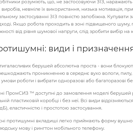
обітники розуміють, що, не застосовуючи ЗІЗ, наражають
 виробів, невміле їх використання, низька мотивація, пр
льному застосуванні ЗІЗ повністю запобіжна. Купувати з
ході. Якщо робота проходить в зоні підвищеного шуму, п
ежності від рівня шумової напруги, слід зробити вибір 
ротишумні: види і призначенн
ротигаласливих берушей абсолютна проста - вони блокую
ерешкоджають проникненню в середнє вухо вологи, пилу, ч
 умови роботи і вибрати одноразові або багаторазові бе
ні ПромСИЗ ™ доступні до замовлення моделі берушей різ
ьній пластиковій коробці і без неї. Всі види відрізняю
 дБ), еластичністю і простотою застосування.
кісні протишумні вкладиші легко приймають форму вушног
людську мову і рингтон мобільного телефону.