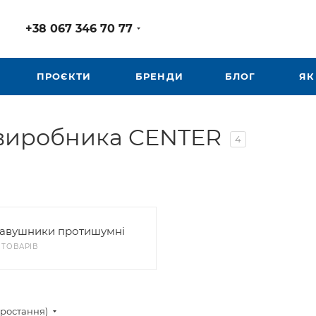
+38 067 346 70 77
ПРОЄКТИ
БРЕНДИ
БЛОГ
ЯК
д виробника CENTER
4
авушники протишумні
3 ТОВАРІВ
зростання)